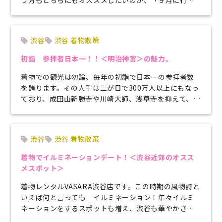
う方もどちらにもオススメしたいのが、「９月に行わ
れる花火大会」です。今回...
渋谷
渋谷 着物散策
初詣 参拝者日本一！！＜明治神宮＞の魅力。
着物での観光は勿論、毎年の初詣で日本一の参拝者数
を誇ります。その人手は三が日で300万人以上にもなっ
ており、成田山新勝寺や川崎大師、浅草寺を抑えて、
堂々のナンバーワン人気の神社です...
渋谷
渋谷 着物散策
着物でイルミネーションデート！＜渋谷近郊のオスス
メスポット＞
着物レンタルVASARA渋谷店です。この時期の風物詩と
いえば何と言っても イルミネーション！年々イルミ
ネーションをするスポットも増え、渋谷も華やかさが
増してきています。渋谷近郊は ...