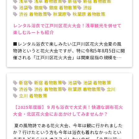
浅草
浅草 着物散策
新宿
新宿 着物散策
池袋
銀座
銀座 着物散策
渋谷
渋谷 着物散策
秋葉原
秋葉原 着物散策
レンタル浴衣で江戸川区花火大会！浅草観光を併せて
楽しむルートも紹介
■レンタル浴衣で楽しみたい江戸川区花火大会夏の風
物詩というと花火大会ですが、特に令和5年8月5日に開
催される「江戸川区花火大会」は関東屈指の規模を誇
ります。第48回となる今大会は4...
新宿
新宿 着物散策
池袋
池袋 着物散策
渋谷
渋谷 着物散策
秋葉原 着物散策
立川
立川 着物散策
【2025年度版】９月も浴衣で大丈夫！快適な調布花火
大会・北区花火会にお出かけしてみませんか？
夏の風物詩である花火大会、今年は観に行かれました
か？行けたという方も今年は浴衣も着れなかったとい