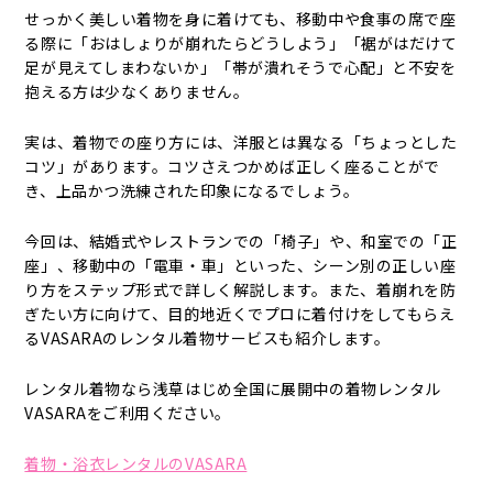
せっかく美しい着物を身に着けても、移動中や食事の席で座
る際に「おはしょりが崩れたらどうしよう」「裾がはだけて
足が見えてしまわないか」「帯が潰れそうで心配」と不安を
抱える方は少なくありません。
実は、着物での座り方には、洋服とは異なる「ちょっとした
コツ」があります。コツさえつかめば正しく座ることがで
き、上品かつ洗練された印象になるでしょう。
今回は、結婚式やレストランでの「椅子」や、和室での「正
座」、移動中の「電車・車」といった、シーン別の正しい座
り方をステップ形式で詳しく解説します。また、着崩れを防
ぎたい方に向けて、目的地近くでプロに着付けをしてもらえ
るVASARAのレンタル着物サービスも紹介します。
レンタル着物なら浅草はじめ全国に展開中の着物レンタル
VASARAをご利用ください。
着物・浴衣レンタルのVASARA