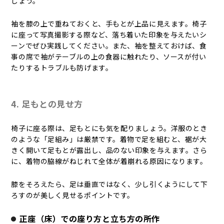
しょう。
袖を膝の上で重ねておくと、手もとが上品に見えます。椅子
に座って写真撮影する際など、落ち着いた印象を与えたいシ
ーンでぜひ実践してください。また、袖を整えておけば、食
事の席で袖がテーブルの上の食器に触れたり、ソースが付い
たりするトラブルも防げます。
4. 足もとの見せ方
椅子に座る際は、足もとにも気を配りましょう。洋服のとき
のような「足組み」は厳禁です。着物で足を組むと、裾が大
きく開いて足もとが露出し、品のない印象を与えます。さら
に、着物の脇線がねじれて全体が着崩れる原因になります。
膝をそろえたら、足は垂直ではなく、少し引くようにして下
ろすのが美しく見せるポイントです。
正座（床）での座り方と立ち方の所作