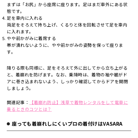
まずは「お尻」から座席に座ります。足はまだ車外にある状
態です。
足を車内に入れる
両足をそろえて持ち上げ、くるりと体を回転させて足を車内
に入れます。
やや前かがみに着席する
帯が潰れないように、やや前かがみの姿勢を保って座りま
す。
降りる際も同様に、足をそろえて外に出してから立ち上がる
と、着崩れを防げます。なお、乗降時は、着物の袖や裾がド
アに巻き込まれないよう、しっかり確認してからドアを開閉
しましょう。
関連記事：
【着崩れ防止】浅草で着物レンタルをして電車に
乗るときのコツとは？
座っても着崩れしにくいプロの着付けはVASARA