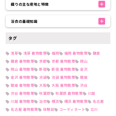
織りの主な産地と特徴
浴衣の基礎知識
タグ
浅草
浅草 着物散策
福岡
福岡 着物散策
鎌倉
鎌倉 着物散策
京都
京都 着物散策
岡山
岡山 着物散策
新宿
新宿 着物散策
金沢
金沢 着物散策
池袋
池袋 着物散策
銀座
銀座 着物散策
大阪
大阪 着物散策
渋谷
渋谷 着物散策
秋葉原
秋葉原 着物散策
川越
川越 着物散策
浴衣
横浜
横浜 着物散策
名古屋
名古屋 着物散策
体験談
コーディネート
立川