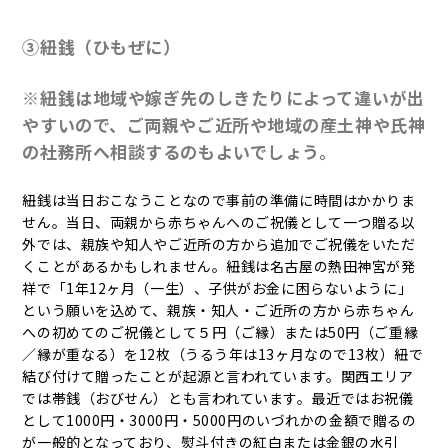
③紐銭（ひもぜに）
※紐銭は地域や嫁ぎ先のしきたりによって違いが出
やすいので、ご両親やご近所や地域の産土神や氏神
の社務所へ相談するのもよいでしょう。
紐銭は当日おこなうことなので事前の準備に時間はかかりま
せん。当日、両親から赤ちゃんへのご祝儀として一つ贈る以
外では、親族や知人やご近所の方から追加でご祝儀をいただ
くことがあるかもしれません。紐銭は名古屋の熱田神宮が発
祥で「1年12ヶ月（一生）、子供がお金に困らないように」
という願いを込めて、親族・知人・ご近所の方から赤ちゃん
への初めてのご祝儀として５円（ご縁）または50円（ご重縁
／縁が重なる）を12枚（うるう年は13ヶ月なので13枚）紐で
結び付けて贈ったことが起源と言われています。関西エリア
では帯銭（おびせん）とも言われています。最近ではお祝儀
として1000円・3000円・5000円のいづれかの金額で贈るの
が一般的となっており、熨斗付きの紅白または金銀の水引