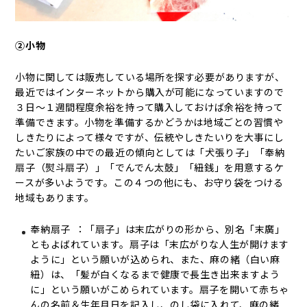
②小物
小物に関しては販売している場所を探す必要がありますが、
最近ではインターネットから購入が可能になっていますので
３日～１週間程度余裕を持って購入しておけば余裕を持って
準備できます。小物を準備するかどうかは地域ごとの習慣や
しきたりによって様々ですが、伝統やしきたいりを大事にし
たいご家族の中での最近の傾向としては「犬張り子」「奉納
扇子（熨斗扇子）」「でんでん太鼓」「紐銭」を用意するケ
ースが多いようです。この４つの他にも、お守り袋をつける
地域もあります。
奉納扇子 ：「扇子」は末広がりの形から、別名「末廣」
ともよばれています。扇子は「末広がりな人生が開けます
ように」という願いが込められ、また、麻の緒（白い麻
紐）は、「髪が白くなるまで健康で長生き出来ますよう
に」という願いがこめられています。扇子を開いて赤ちゃ
んの名前＆生年月日を記入し、のし袋に入れて、麻の緒