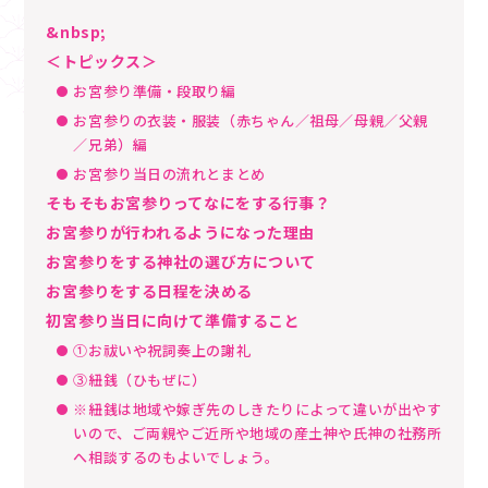
&nbsp;
＜トピックス＞
お宮参り準備・段取り編
お宮参りの衣装・服装（赤ちゃん／祖母／母親／父親
／兄弟）編
お宮参り当日の流れとまとめ
そもそもお宮参りってなにをする行事？
お宮参りが行われるようになった理由
お宮参りをする神社の選び方について
お宮参りをする日程を決める
初宮参り当日に向けて準備すること
①お祓いや祝詞奏上の謝礼
③紐銭（ひもぜに）
※紐銭は地域や嫁ぎ先のしきたりによって違いが出やす
いので、ご両親やご近所や地域の産土神や氏神の社務所
へ相談するのもよいでしょう。