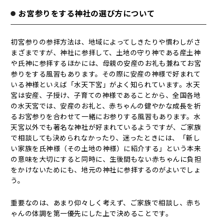
お宮参りをする神社の選び方について
初宮参りの参拝方法は、地域によってしきたりや慣わしがさ
まざまですが、神社に参拝して、土地の守り神である産土神
や氏神に参拝するほかには、母親の安産のお礼も兼ねてお宮
参りをする風習もあります。その際に安産の神様で好まれて
いる神様といえば「水天下宮」がよく知られています。水天
宮は安産、子授け、子育ての神様であることから、全国各地
の水天宮では、安産のお礼と、赤ちゃんの健やかな成長を祈
るお宮参りを合わせて一緒にお参りする風習もあります。水
天宮以外でも著名な神社が好まれているようですが、ご家族
で相談しても決められなかったり、迷ったときには、「新し
い家族を氏神様（その土地の神様）に紹介する」という本来
の意味を大切にすると同時に、生後間もない赤ちゃんに負担
をかけないためにも、地元の神社に参拝するのがよいでしょ
う。
重要なのは、あまり仰々しく考えず、ご家族で相談し、赤ち
ゃんの体調を第一優先にした上で決めることです。