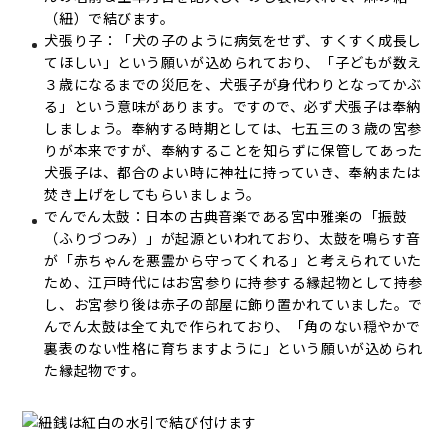
（紐）で結びます。
犬張り子：「犬の子のように病気をせず、すくすく成長し
てほしい」という願いが込められており、「子どもが数え
３歳になるまでの災厄を、犬張子が身代わりとなってかぶ
る」という意味があります。ですので、必ず犬張子は奉納
しましょう。奉納する時期としては、七五三の３歳の宮参
りが本来ですが、奉納することを知らずに保管してあった
犬張子は、都合のよい時に神社に持っていき、奉納または
焚き上げをしてもらいましょう。
でんでん太鼓：日本の古典音楽である宮中雅楽の「振鼓
（ふりづつみ）」が起源といわれており、太鼓を鳴らす音
が「赤ちゃんを悪霊から守ってくれる」と考えられていた
ため、江戸時代にはお宮参りに持参する縁起物として持参
し、お宮参り後は赤子の部屋に飾り置かれていました。で
んでん太鼓は全て丸で作られており、「角のない穏やかで
裏表のない性格に育ちますように」という願いが込められ
た縁起物です。