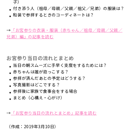
子）
付き添う人（祖母／母親／父親／祖父／兄弟）の服装は？
和装で参拝するときのコーディネートは？
→
「お宮参りの衣装・服装（赤ちゃん／祖母／母親／父親／
兄弟）編」の記事を読む
お宮参り当日の流れとまとめ
当日の朝スムーズに手早く支度をするためには？
赤ちゃんは誰が抱っこする？
参拝が済んだあとの予定はどうする？
写真撮影はどこでする？
参拝後に家族で食事会をする場合
まとめ（心構え・心がけ）
→
「お宮参り当日の流れとまとめ」記事を読む
（作成：2019年3月10日）