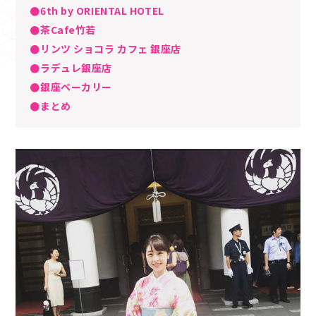
●6th by ORIENTAL HOTEL
●茶Cafe竹若
●リンツ ショコラ カフェ 銀座店
●ラデュレ銀座店
●銀座ベーカリー
●まとめ