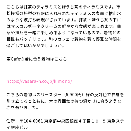
こちらは抹茶のティラミスとほうじ茶のティラミスです。市
松模様の枡型の容器に入れられたティラミスの表面は枯山水
のような波打ち表現がされています。抹茶・ほうじ茶の下に
はマスカルポーネクリームの軽やかな食感が楽しめます。煎
茶や抹茶を一緒に楽しめるようになっているので、着物との
相性もバッチリです。和のカフェで着物を着て優雅な時間を
過ごしてはいかがでしょうか。
茶Cafe竹若に合う着物はこちら
https://vasara-h.co.jp/kimono/
こちらの着物はスリースター（6,900円）緑の反対色で自身を
引き立てるとともに、木の雰囲気の持つ温かさに合うような
赤を選びました。
住所 〒104-0061 東京都中央区銀座４丁目１０−５ 東急ステ
イ銀座ビル