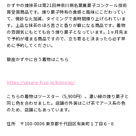
かずやの煉抹茶は第21回神奈川県名菓展菓子コンクール技術
賞受賞商品です。煉り菓子特有の食感と風味にこだわってい
て、微妙な火加減、タイミングで長時間煉り上げられていま
す。上品な抹茶のほろ苦さと香りが癖になる商品です。着物
の雰囲気にもとても合う煉り菓子となっています。1ヶ月先ま
で予約が埋まる商品ですので、立ち寄ると決まったら必ず早
めに予約してください。
銀座かずやに合う着物はこちら
https://vasara-h.co.jp/kimono/
こちらの着物はツースター（5,900円）。濃い緑の煉り菓子と
同じ色を合わせました。店舗の外装はこげ茶でアース系の色
のため、店舗にもあっています。
住所 〒100-0006 東京都千代田区有楽町１丁目６−８