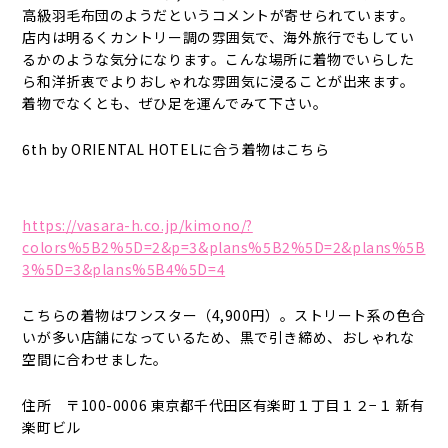
高級羽毛布団のようだというコメントが寄せられています。
店内は明るくカントリー調の雰囲気で、海外旅行でもしてい
るかのような気分になります。こんな場所に着物でいらした
ら和洋折衷でよりおしゃれな雰囲気に浸ることが出来ます。
着物でなくとも、ぜひ足を運んでみて下さい。
6th by ORIENTAL HOTELに合う着物はこちら
https://vasara-h.co.jp/kimono/?
colors%5B2%5D=2&p=3&plans%5B2%5D=2&plans%5B
3%5D=3&plans%5B4%5D=4
こちらの着物はワンスター（4,900円）。ストリート系の色合
いが多い店舗になっているため、黒で引き締め、おしゃれな
空間に合わせました。
住所 〒100-0006 東京都千代田区有楽町１丁目１２−１ 新有
楽町ビル