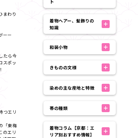
ト
ひまわり
着物ヘアー、髪飾りの
知識
がーー
和装小物
したら今
ロスポッ
きものの文様
！
染めの主な産地と特徴
帯の種類
持つエリ
の「東梅
着物コラム【京都：エ
このエリ
リア別おすすめ情報】