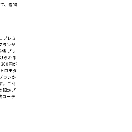
じて、着物
ロプレミ
プランが
学割プラ
けられる
300円が
レトロモダ
プランか
す。ご利
の限定プ
物コーデ