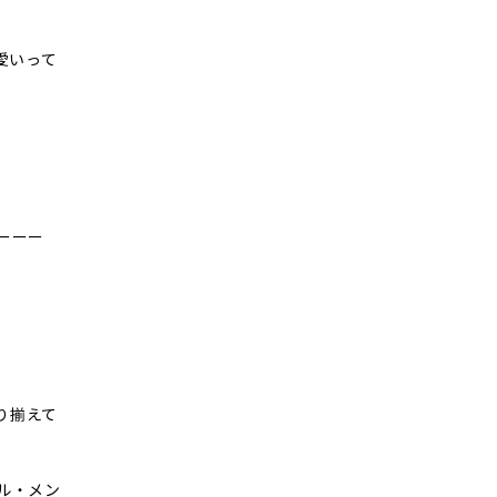
愛いって
ーーー
り揃えて
ル・メン