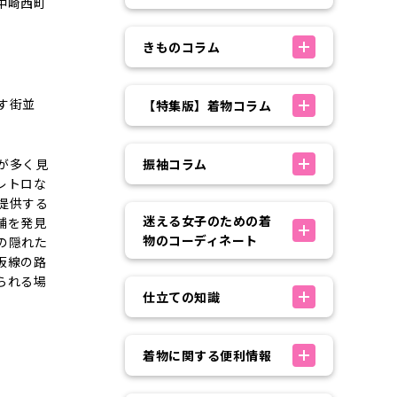
中崎西町
きものコラム
す街並
【特集版】着物コラム
が多く見
振袖コラム
レトロな
提供する
迷える女子のための着
舗を発見
物のコーディネート
の隠れた
阪線の路
られる場
仕立ての知識
着物に関する便利情報