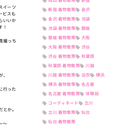
岡山 着物散策
新宿
スイーツ
新宿 着物散策
金沢
ービスも
金沢 着物散策
池袋
もいいか
す！
池袋 着物散策
銀座
銀座 着物散策
大阪
真撮っち
大阪 着物散策
渋谷
渋谷 着物散策
秋葉原
。
秋葉原 着物散策
川越
川越 着物散策
浴衣
横浜
が、
横浜 着物散策
名古屋
に行った
名古屋 着物散策
体験談
コーディネート
立川
だとか。
立川 着物散策
仙台
仙台 着物散策
～～