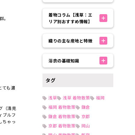
着物コラム【浅草：エ
群。
リア別おすすめ情報】
織りの主な産地と特徴
浴衣の基礎知識
タグ
とても濃
浅草
浅草 着物散策
福岡
福岡 着物散策
鎌倉
グ（清見
ィブルフ
鎌倉 着物散策
京都
しちゃっ
京都 着物散策
岡山