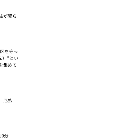
柱が祀ら
地区を守っ
ん）”とい
を集めて
、厄払
0分