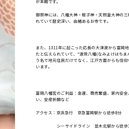
が本殿です。
御祭神には、八幡大神・蛭子神・天照皇大神の三
れていて歴史深い、由緒あるお寺です。
また、1311年に起こった応長の大津波から富岡
たと伝えられていて、“波除八幡(なみよけはちま
う名で地元住民だけでなく、江戸方面からも信仰
います。
富岡八幡宮のご利益：金運、商売繁盛、家内安全
い、安産祈願など
アクセス：京浜急行 京急富岡駅から徒歩8分
シーサイドライン 並木北駅から徒歩1