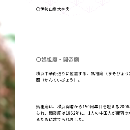
〇伊勢山皇大神宮
〇媽祖廟・関帝廟
横浜中華街通りに位置する、媽祖廟（まそびょう
廟（かんていびょう）。
媽祖廟は、横浜開港から150周年目を迎える200
られ、関帝廟は1862年に、1人の中国人が關羽の
るために建てられました。