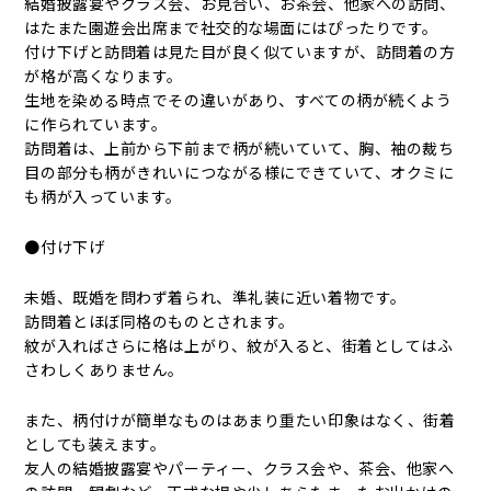
結婚披露宴やクラス会、お見合い、お茶会、他家への訪問、
はたまた園遊会出席まで社交的な場面にはぴったりです。
付け下げと訪問着は見た目が良く似ていますが、訪問着の方
が格が高くなります。
生地を染める時点でその違いがあり、すべての柄が続くよう
に作られています。
訪問着は、上前から下前まで柄が続いていて、胸、袖の裁ち
目の部分も柄がきれいにつながる様にできていて、オクミに
も柄が入っています。
●付け下げ
未婚、既婚を問わず着られ、準礼装に近い着物です。
訪問着とほぼ同格のものとされます。
紋が入ればさらに格は上がり、紋が入ると、街着としてはふ
さわしくありません。
また、柄付けが簡単なものはあまり重たい印象はなく、街着
としても装えます。
友人の結婚披露宴やパーティー、クラス会や、茶会、他家へ