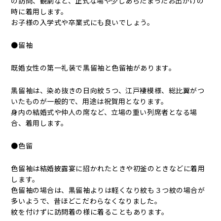
の訪問、観劇など、正式な場や少しあらたまったお出かけの
時に着用します。
お子様の入学式や卒業式にも良いでしょう。
●留袖
既婚女性の第一礼装で黒留袖と色留袖があります。
黒留袖は、染め抜きの日向紋５つ、江戸褄模様、総比翼がつ
いたものが一般的で、用途は祝賀用となります。
身内の結婚式や仲人の席など、立場の重い列席者となる場
合、着用します。
●色留
色留袖は結婚披露宴に招かれたときや初釜のときなどに着用
します。
色留袖の場合は、黒留袖よりは軽くなり紋も３つ紋の場合が
多いようで、昔ほどこだわらなくなりました。
紋を付けずに訪問着の様に着ることもあります。