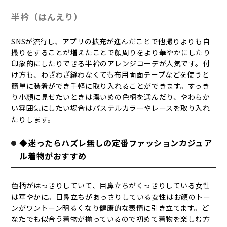
半衿（はんえり）
SNSが流行し、アプリの拡充が進んだことで他撮りよりも自
撮りをすることが増えたことで顔周りをより華やかにしたり
印象的にしたりできる半衿のアレンジコーデが人気です。付
け方も、わざわざ縫わなくても布用両面テープなどを使うと
簡単に装着ができ手軽に取り入れることができます。すっき
り小顔に見せたいときは濃いめの色柄を選んだり、やわらか
い雰囲気にしたい場合はパステルカラーやレースを取り入れ
たりします。
◆迷ったらハズレ無しの定番ファッションカジュア
ル着物がおすすめ
色柄がはっきりしていて、目鼻立ちがくっきりしている女性
は華やかに。目鼻立ちがあっさりしている女性はお顔のトー
ンがワントーン明るくなり健康的な表情に引き立てます。ど
なたでも似合う着物が揃っているので初めて着物を楽しむ方