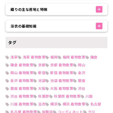
織りの主な産地と特徴
浴衣の基礎知識
タグ
浅草
浅草 着物散策
福岡
福岡 着物散策
鎌倉
鎌倉 着物散策
京都
京都 着物散策
岡山
岡山 着物散策
新宿
新宿 着物散策
金沢
金沢 着物散策
池袋
池袋 着物散策
銀座
銀座 着物散策
大阪
大阪 着物散策
渋谷
渋谷 着物散策
秋葉原
秋葉原 着物散策
川越
川越 着物散策
浴衣
横浜
横浜 着物散策
名古屋
名古屋 着物散策
体験談
コーディネート
立川