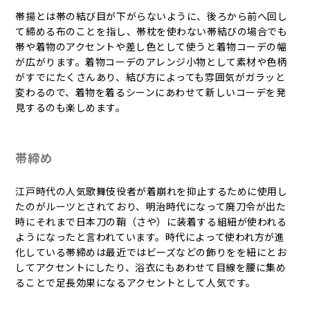
帯揚とは帯の結び目が下がらないように、後ろから前へ回し
て締める布のことを指し、帯枕を使わない帯結びの場合でも
帯や着物のアクセントや差し色として使うと着物コーデの幅
が広がります。着物コーデのアレンジ小物として素材や色柄
がすでにたくさんあり、結び方によっても雰囲気がガラッと
変わるので、着物を着るシーンにあわせて新しいコーデを発
見するのも楽しめます。
帯締め
江戸時代の人気歌舞伎役者が着崩れを抑止するために使用し
たのがルーツとされており、明治時代になって廃刀令が出た
時にそれまで日本刀の鞘（さや）に装着する組紐が使われる
ようになったと言われています。時代によって使われ方が進
化している帯締めは最近ではビーズなどの飾りをを紐にとお
してアクセントにしたり、浴衣にもあわせて目線を腰に集め
ることで足長効果になるアクセントとして人気です。