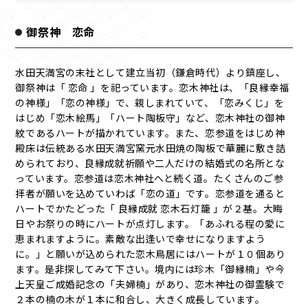
御祭神 恋命
水田天満宮の末社として建立当初（鎌倉時代）より鎮座し、
御祭神は「 恋命 」を祀っています。恋木神社は、「良縁幸福
の神様」「恋の神様」で、親しまれていて、「恋みくじ」を
はじめ「恋木絵馬」「ハート陶板守」など、恋木神社の御神
紋であるハートが描かれています。また、恋参道をはじめ神
殿床は伝統ある水田天満宮窯元水田焼の陶板で華麗に敷き詰
められており、良縁成就祈願や二人だけの結婚式の名所とな
っています。恋参道は恋木神社へと続く道。たくさんのご参
拝者が願いを込めていわば「恋の道」です。恋参道を通ると
ハートでかたどった「 良縁成就 恋木石灯籠 」が２基。大晦
日やお祭りの時にハートが点灯します。「あふれる程の愛に
恵まれますように。素敵な出逢いで幸せになりますよう
に。」と願いが込められた恋木鳥居にはハートが１０個あり
ます。是非探してみて下さい。境内には珍木「御縁楠」や今
上天皇ご成婚記念の「夫婦楠」があり、恋木神社の御霊験で
２本の楠の木が１本に和合し、大きく成長しています。