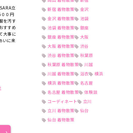
岡山 着物散策
新宿
ARA立
新宿 着物散策
金沢
5００円
金沢 着物散策
池袋
服を汚す
おすすめ
池袋 着物散策
銀座
て大事に
銀座 着物散策
大阪
あいに来
大阪 着物散策
渋谷
渋谷 着物散策
秋葉原
秋葉原 着物散策
川越
川越 着物散策
浴衣
横浜
横浜 着物散策
名古屋
2
名古屋 着物散策
体験談
コーディネート
立川
立川 着物散策
仙台
仙台 着物散策