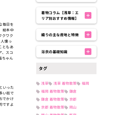
着物コラム【浅草：エ
リア別おすすめ情報】
な毎日を
。絵本中
織りの主な産地と特徴
ワクワク
、人懐っ
こともあ
浴衣の基礎知識
ア、スコ
猫ちゃん
タグ
浅草
浅草 着物散策
福岡
といった
福岡 着物散策
鎌倉
多い街で
おでかけ
鎌倉 着物散策
京都
的ですよ
京都 着物散策
岡山