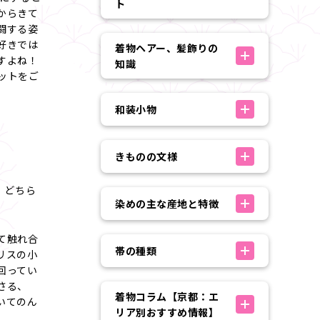
ト
からきて
闘する姿
好きでは
着物ヘアー、髪飾りの
すよね！
知識
ットをご
和装小物
きものの文様
、どちら
染めの主な産地と特徴
て触れ合
帯の種類
リスの小
回ってい
さる、
着物コラム【京都：エ
いてのん
リア別おすすめ情報】