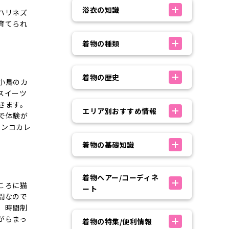
浴衣の知識
ハリネズ
育てられ
着物の種類
着物の歴史
小鳥のカ
スイーツ
きます。
エリア別おすすめ情報
で体験が
インコカレ
着物の基礎知識
着物ヘアー/コーディネ
ころに猫
ート
間なので
、時間制
がらまっ
着物の特集/便利情報