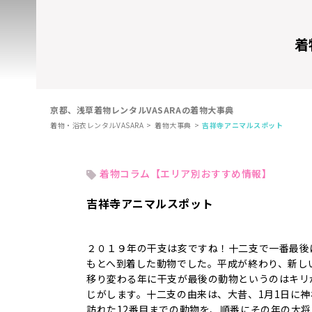
着
京都、浅草着物レンタルVASARAの着物大事典
着物・浴衣レンタルVASARA
着物大事典
吉祥寺アニマルスポット
着物コラム【エリア別おすすめ情報】
吉祥寺アニマルスポット
２０１９年の干支は亥ですね！十二支で一番最後
もとへ到着した動物でした。平成が終わり、新し
移り変わる年に干支が最後の動物というのはキリ
じがします。十二支の由来は、大昔、1月1日に神
訪れた12番目までの動物を、順番にその年の大