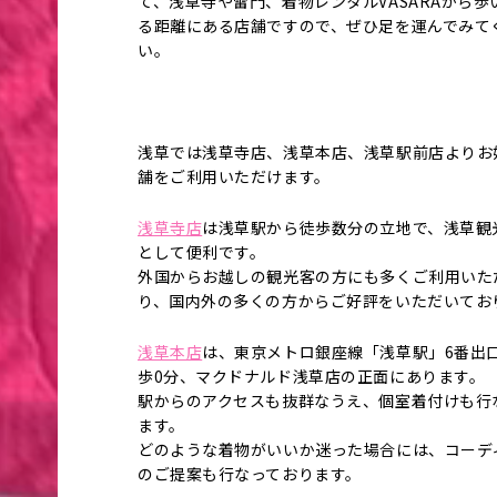
て、浅草寺や雷門、着物レンタルVASARAから歩
る距離にある店舗ですので、ぜひ足を運んでみて
い。
浅草では浅草寺店、浅草本店、浅草駅前店よりお
舗をご利用いただけます。
浅草寺店
は浅草駅から徒歩数分の立地で、浅草観
として便利です。
外国からお越しの観光客の方にも多くご利用いた
り、国内外の多くの方からご好評をいただいてお
浅草本店
は、東京メトロ銀座線「浅草駅」6番出
歩0分、マクドナルド浅草店の正面にあります。
駅からのアクセスも抜群なうえ、個室着付けも行
ます。
どのような着物がいいか迷った場合には、コーデ
のご提案も行なっております。