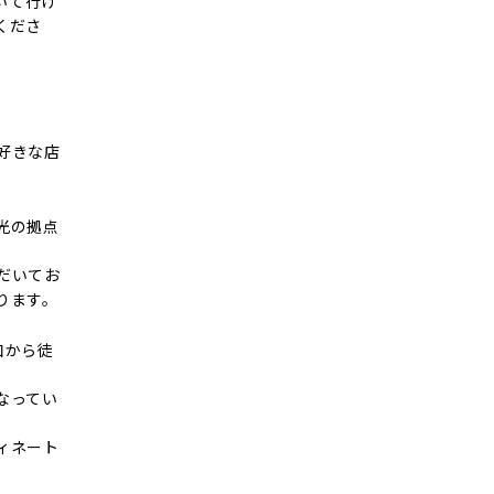
いて行け
くださ
好きな店
光の拠点
だいてお
ります。
口から徒
なってい
ィネート