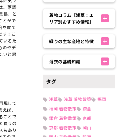
雰囲気で
は、落語
具帳」と
着物コラム【浅草：エ
ことがで
リア別おすすめ情報】
会を開て
です！こ
ているた
織りの主な産地と特徴
ものやデ
たいと思
浴衣の基礎知識
タグ
浅草
浅草 着物散策
福岡
再現して
福岡 着物散策
鎌倉
言えば、
ることで
鎌倉 着物散策
京都
て買うの
京都 着物散策
岡山
スもあり
あるので