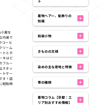
ト
着物ヘアー、髪飾りの
知識
山小屋を
和装小物
な内装で
やコーヒ
クリーム
きものの文様
ートとホ
ーキはど
のフルー
染めの主な産地と特徴
社スタッ
ートケー
です！店
帯の種類
に昭和時
着物コラム【京都：エ
リア別おすすめ情報】