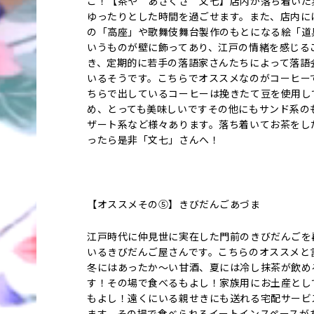
こ！【茶や あさくさ 文七】店内が落ち着いた
ゆったりとした時間を過ごせます。また、店内に
の「高座」や歌舞伎舞台製作のもとになる絵「道
いうものが壁に飾ってあり、江戸の情緒を感じる
き、定期的に若手の落語家さんたちによって落語
いるそうです。こちらでオススメなのがコーヒー
ちらで出しているコーヒーは挽きたて豆を使用し
め、とっても美味しいですその他にもサンド系の
ザート系など様々あります。落ち着いてお茶をし
ったら是非「文七」さんへ！
【オススメその⑤】きびだんごあづま
江戸時代に仲見世に実在した門前のきびだんごを
いるきびだんご屋さんです。こちらのオススメと
冬にはあったか～い甘酒、夏には冷し抹茶が飲め
す！その場で食べるもよし！家族用にお土産とし
もよし！遠くにいる親せきにも送れる宅配サービ
ます。その場で食べられるイートインスペースが