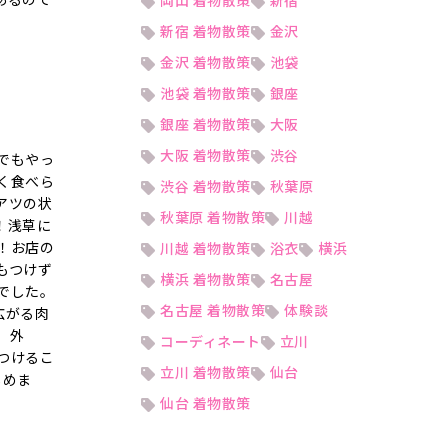
岡山 着物散策
新宿
新宿 着物散策
金沢
金沢 着物散策
池袋
池袋 着物散策
銀座
銀座 着物散策
大阪
大阪 着物散策
渋谷
でもやっ
く食べら
渋谷 着物散策
秋葉原
アツの状
秋葉原 着物散策
川越
！浅草に
！お店の
川越 着物散策
浴衣
横浜
もつけず
横浜 着物散策
名古屋
でした。
名古屋 着物散策
体験談
広がる肉
、外
コーディネート
立川
つけるこ
立川 着物散策
仙台
しめま
仙台 着物散策