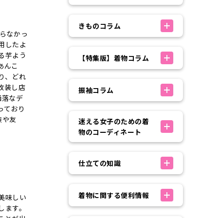
きものコラム
入らなかっ
用したよ
る芋よう
【特集版】着物コラム
あんこ
り、どれ
改装し店
振袖コラム
洒落なデ
っており
族や友
迷える女子のための着
物のコーディネート
仕立ての知識
着物に関する便利情報
美味しい
します。