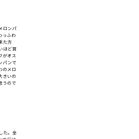
メロンパ
わっふわ
来た方
いほど買
フがオス
ンパンで
わのメロ
大きいの
思うので
した。全