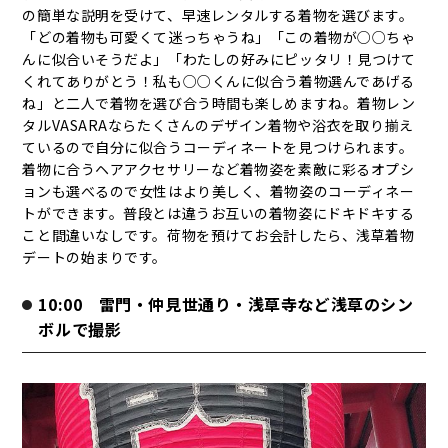
の簡単な説明を受けて、早速レンタルする着物を選びます。
「どの着物も可愛くて迷っちゃうね」「この着物が○○ちゃ
んに似合いそうだよ」「わたしの好みにピッタリ！見つけて
くれてありがとう！私も○○くんに似合う着物選んであげる
ね」と二人で着物を選び合う時間も楽しめますね。着物レン
タルVASARAならたくさんのデザイン着物や浴衣を取り揃え
ているので自分に似合うコーディネートを見つけられます。
着物に合うヘアアクセサリーなど着物姿を素敵に彩るオプシ
ョンも選べるので女性はより美しく、着物姿のコーディネー
トができます。普段とは違うお互いの着物姿にドキドキする
こと間違いなしです。荷物を預けてお会計したら、浅草着物
デートの始まりです。
10:00 雷門・仲見世通り・浅草寺など浅草のシン
ボルで撮影