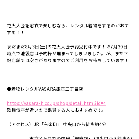
花火大会を浴衣で楽しむなら、レンタル着物をするのがおす
すめ！！
まだまだ8月3日(土)の花火大会予約受付中です！※7月30日
時点で池袋店は予約枠が埋まってしまいました。が、まだ下
記店舗では空きがありますのでご利用をお待ちしています！
●着物レンタルVASARA銀座三丁目店
https://vasara-h.co.jp/shop/detail.html?id=4
歌舞伎座が近いので鑑賞する人におすすめです。
（アクセス）JR「有楽町」 中央口から徒歩約4分
東京メトロ丸の内線「銀座駅」 C8出口から徒歩30