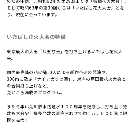
のため中断）、昭和62年の第29回までは「板橋花火大会」、
そして昭和63年の第30回からは「いたばし花火大会」とな
り、現在に至っています。
いたばし花火大会の特徴
東京最大の大玉「尺五寸玉」を打ち上げるいたばし花火大
会。
国内最高峰の花火師10人による新作花火の競演や、
300mに及ぶ「ナイアガラの滝」、対岸の戸田橋花火大会と
の合同打ち上げなど、
見どころ満載のプログラム。
また今年は荒川放水路通水１００周年を記念し、打ち上げ発
数も大会史上最多発数の両岸合わせて約１５，０００発に規
模を拡大！