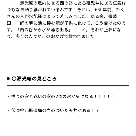
源光庵の境内にある西の谷にある稚児井にある伝説は
今もなお語り継がれているんです！それは、660年前、たく
さんの人が水飢饉によって苦しみました。ある夜、徹翁
国 師の夢に池に棲む龍が子供に化けて、こう告げたので
す。「西の谷から水が湧き出る」 と。それが正夢にな
り、多くの人々がこのおかげで救われました。
〇源光庵の見どころ
・悟りの窓と迷いの窓の2つの窓が気になる！！！！！
・伏見桃山城遺構の血のついた天井がある！？