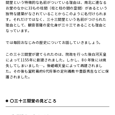
間堂という特徴的な名前がついている理由は、南北に連なる
お堂のなかに33もの柱間（柱と柱の間の空間）があるという
独特な建築がなされていることからこのように名付けられま
す。それだけではなく、三十三間堂という名前がつけられた
理由として、観音菩薩の変化身が三十三であることも理由と
なっています。
では毎回おなじみの歴史についてお話していきましょう。
この三十三間堂が建てられたのは、院政を行った後白河天皇
によって1155年に創建されました。しかし、8０年後には焼
失してしまいました…。後嵯峨天皇によって再建されまし
た。その後も室町幕府6代将軍の足利義教や豊臣秀吉などに保
護されました。
〇三十三間堂の見どころ