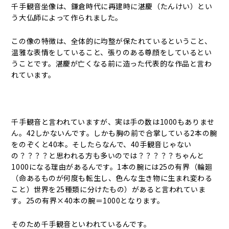
千手観音坐像は、鎌倉時代に再建時に湛慶（たんけい）とい
う大仏師によって作られました。
この像の特徴は、全体的に均整が保たれているということ、
温雅な表情をしていること、張りのある尊顔をしているとい
うことです。湛慶が亡くなる前に造った代表的な作品と言わ
れています。
千手観音と言われていますが、実は手の数は1000もありませ
ん。42しかないんです。しかも胸の前で合掌している2本の腕
をのぞくと40本。そしたらなんで、40手観音じゃない
の？？？？と思われる方も多いのでは？？？？？ちゃんと
1000になる理由があるんです。1本の腕には25の有界（輪廻
（命あるものが何度も転生し、色んな生き物に生まれ変わる
こと）世界を25種類に分けたもの）があると言われていま
す。25の有界×40本の腕＝1000となります。
そのため千手観音といわれているんです。