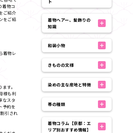
ト
の着物コ
をご紹介
ンをご紹
着物ヘアー、髪飾りの
知識
和装小物
ら着物レ
きものの文様
染めの主な産地と特徴
ります。
母様も利
寧なスタ
帯の種類
ト予約を
円割引され
着物コラム【京都：エ
リア別おすすめ情報】