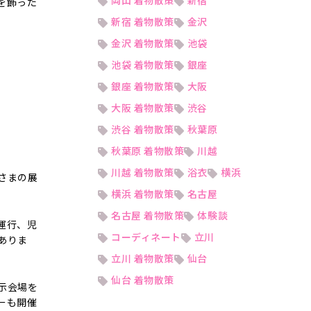
岡山 着物散策
新宿
を飾った
新宿 着物散策
金沢
金沢 着物散策
池袋
池袋 着物散策
銀座
銀座 着物散策
大阪
大阪 着物散策
渋谷
渋谷 着物散策
秋葉原
。
秋葉原 着物散策
川越
川越 着物散策
浴衣
横浜
さまの展
横浜 着物散策
名古屋
名古屋 着物散策
体験談
運行、児
コーディネート
立川
ありま
立川 着物散策
仙台
仙台 着物散策
示会場を
ーも開催