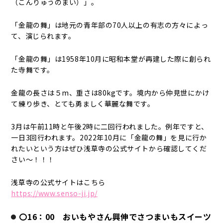
（こんりゅうのまい）」。
「金龍の舞」は地元の青年部の70人以上の有志の方々によっ
て、演じられます。
「金龍の舞」は1958年10月に昭和本堂が再建した際に創られ
た寺舞です。
金龍の長さは５m、重さは80kgです。境内から仲見世にかけ
て練り歩き、とても勇ましく華麗な舞です。
3月は午前11時と午後2時に二回行われました。例年ですと、
一日3回行われます。2022年10月に「金龍の舞」を見に行か
れたいという方はぜひ浅草寺の公式サイトから確認してくだ
さい～！！！
浅草寺の公式サイトはこちら
https://www.senso-ji.jp/
〇16：00 おいもやさん興伸でさつまいもスイーツ