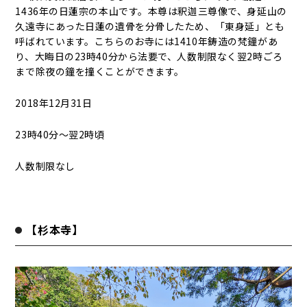
1436年の日蓮宗の本山です。本尊は釈迦三尊像で、身延山の
久遠寺にあった日蓮の遺骨を分骨したため、「東身延」とも
呼ばれています。こちらのお寺には1410年鋳造の梵鐘があ
り、大晦日の23時40分から法要で、人数制限なく翌2時ごろ
まで除夜の鐘を撞くことができます。
2018年12月31日
23時40分～翌2時頃
人数制限なし
【杉本寺】