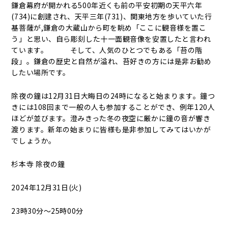
鎌倉幕府が開かれる500年近くも前の平安初期の天平六年
(734)に創建され、天平三年(731)、関東地方を歩いていた行
基菩薩が,鎌倉の大蔵山から町を眺め「ここに観音様を置こ
う」と思い、自ら彫刻した十一面観音像を安置したと言われ
ています。 そして、人気のひとつでもある「苔の階
段」。鎌倉の歴史と自然が溢れ、苔好きの方には是非お勧め
したい場所です。
除夜の鐘は12月31日大晦日の24時になると始まります。鐘つ
きには108回まで一般の人も参加することができ、例年120人
ほどが並びます。澄みきった冬の夜空に厳かに鐘の音が響き
渡ります。新年の始まりに皆様も是非参加してみてはいかが
でしょうか。
杉本寺 除夜の鐘
2024年12月31日(火)
23時30分～25時00分