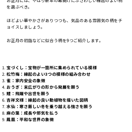
お正月には、やはり新年の幕開けにふさわしい縁起のよい柄
を選ぶべき。
ほどよい華やかさがありつつも、気品のある雰囲気の柄をチ
ョイスしましょう。
お正月の初詣などに似合う柄を9つご紹介します。
宝づくし：宝物が一箇所に集められている模様
松竹梅：縁起のよい3つの模様の組み合わせ
雀：家内安全の象徴
おうぎ：末広がりの形から発展を願う
鯉：飛躍や出世を願う
吉祥文様：縁起の良い動植物を描いた図柄
水仙：寒さ厳しい冬を乗り越える強さを願う
麻の葉：成長や邪気を払う
鳳凰：平和な世界の象徴