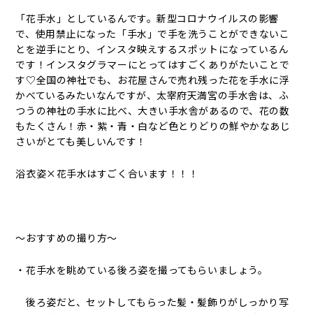
「花手水」としているんです。新型コロナウイルスの影響
で、使用禁止になった「手水」で手を洗うことができないこ
とを逆手にとり、インスタ映えするスポットになっているん
です！インスタグラマーにとってはすごくありがたいことで
す♡全国の神社でも、お花屋さんで売れ残った花を手水に浮
かべているみたいなんですが、太宰府天満宮の手水舎は、ふ
つうの神社の手水に比べ、大きい手水舎があるので、花の数
もたくさん！赤・紫・青・白など色とりどりの鮮やかなあじ
さいがとても美しいんです！
浴衣姿×花手水はすごく合います！！！
～おすすめの撮り方～
・花手水を眺めている後ろ姿を撮ってもらいましょう。
後ろ姿だと、セットしてもらった髪・髪飾りがしっかり写