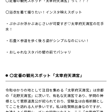
〇定番の観光スポット「太宰府天満宮」って？？？
〇浴衣を着て撮りたい！インスタ映えスポット
・ぷかぷか浮かぶあじさいが可愛すぎ♡太宰府天満宮の花手
水！
・石畳×参道を歩く後ろ姿がシンプルなのにいい！
・おしゃれなスタバの壁の前でパシャリ
〇定番の観光スポット「太宰府天満宮」
令和ゆかりの地として注目を集める「太宰府天満宮」は京都
の「北野天満宮」に次いで、有名な天満宮であり、学問の神
様として菅原道真公が祀られており、受験生は合格祈願とし
てここを訪れる人が多いです。私は佐賀県出身なのですが、