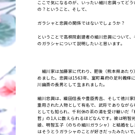
ここで気になるのが、いったい細川忠興ってどう
の？ということ、そして、
ガラシャと忠興の関係ではないでしょうか？
ということで高桐院創建者の細川忠興について、
のガラシャについて説明したいと思います。
細川家は加藤家に代わり、肥後（熊本県あたり
めました。忠興は1563年、室町幕府の足利義輝
川幽斎の長男として生まれました。
細川忠興は、織田信長や豊臣秀吉、そして徳川家
重用された人物として有名で、武将でありながら
としても知られ、千利休の茶の湯を受け継いだ「
哲」の1人に数えられるほどなんです。彼は明智
娘、明智玉子（のちの細川ガラシャ）と結婚をし
はそうとうガラシャのことが好きだったみたいで