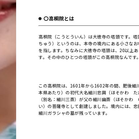
〇高桐院とは
高桐院（こうとういん）は大徳寺の塔頭です。塔
ちゅう）というのは、本寺の境内にある小さなお
を指します。ちなみに大徳寺の塔頭は、20以上あ
す。その中のひとつの塔頭がこの高桐院なんです
この高桐院は、1601年から1602年の間、肥後細
本県あたり）の初代大名細川忠興（ほそかわ た
（別名：細川三斎）が父の細川幽斎（ほそかわ 
い）の菩薩寺として創建しました。境内には、忠
細川ガラシャの墓が残っています。