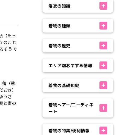
浴衣の知識
着物の種類
頭（たっ
寺のこと
着物の歴史
るそうで
。
エリア別おすすめ情報
川藩（熊
着物の基礎知識
だおき）
ゆうさ
興と妻の
着物ヘアー/コーディネ
ート
着物の特集/便利情報