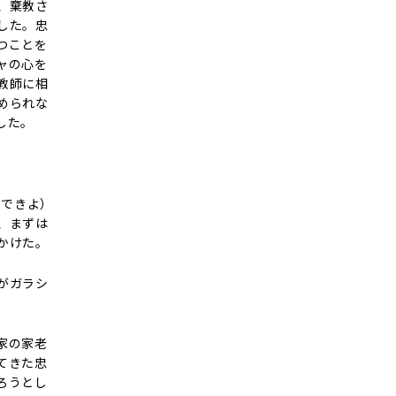
、棄教さ
した。忠
つことを
ャの心を
教師に相
められな
した。
ひできよ）
、まずは
かけた。
がガラシ
家の家老
てきた忠
ろうとし