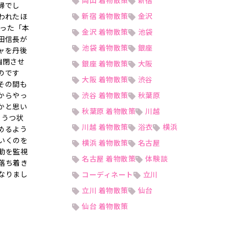
岡山 着物散策
新宿
婦でし
新宿 着物散策
金沢
われたほ
こった「本
金沢 着物散策
池袋
田信長が
池袋 着物散策
銀座
ャを丹後
幽閉させ
銀座 着物散策
大阪
のです
大阪 着物散策
渋谷
その間も
からやっ
渋谷 着物散策
秋葉原
かと思い
秋葉原 着物散策
川越
。うつ状
川越 着物散策
浴衣
横浜
めるよう
いくのを
横浜 着物散策
名古屋
動を監視
名古屋 着物散策
体験談
落ち着き
なりまし
コーディネート
立川
立川 着物散策
仙台
仙台 着物散策