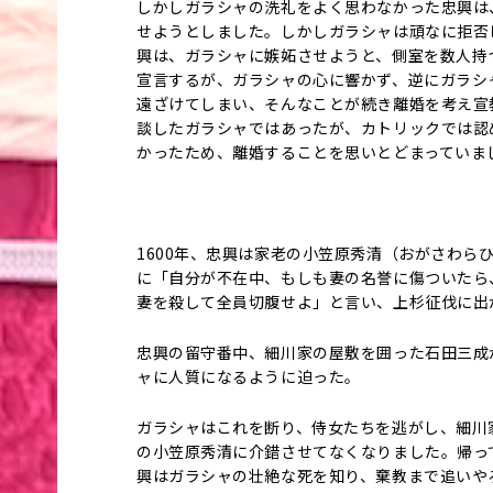
しかしガラシャの洗礼をよく思わなかった忠興は
せようとしました。しかしガラシャは頑なに拒否
興は、ガラシャに嫉妬させようと、側室を数人持
宣言するが、ガラシャの心に響かず、逆にガラシ
遠ざけてしまい、そんなことが続き離婚を考え宣
談したガラシャではあったが、カトリックでは認
かったため、離婚することを思いとどまっていま
1600年、忠興は家老の小笠原秀清（おがさわら
に「自分が不在中、もしも妻の名誉に傷ついたら
妻を殺して全員切腹せよ」と言い、上杉征伐に出
忠興の留守番中、細川家の屋敷を囲った石田三成
ャに人質になるように迫った。
ガラシャはこれを断り、侍女たちを逃がし、細川
の小笠原秀清に介錯させてなくなりました。帰っ
興はガラシャの壮絶な死を知り、棄教まで追いや