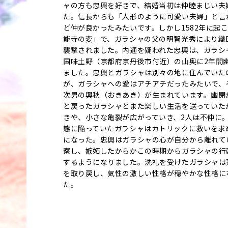
ャの方も忠興を好きで、結婚当初は仲睦まじい夫
た。信長からも「人形のように可愛い夫婦」と言
ど仲が良かったみたいです。しかし1582年に起
能寺の変」で、ガラシャの父の明智光秀により織
襲撃されました。内通を疑われた忠興は、ガラシ
国味土野（京都府京丹後市付近）の山奥に2年間
ました。忠興とガラシャは別々の地に住んでいた
が、ガラシャへの愛はアチアチだったみたいで、
次男の興秋（おきあき）が生まれています。幽閉
と戻ったガラシャとまた楽しい生活を送っていた
きや、小さな亀裂が広がっていき、2人は不仲に
態に陥っていたガラシャはカトリックに救いを求
になった。忠興はガラシャの心が自分から離れて
察し、嫉妬したからかこの時期からガラシャの行
するようになりました。洗礼を受けたガラシャは
を取り戻し、気性の激しい性格が穏やかな性格に
た。