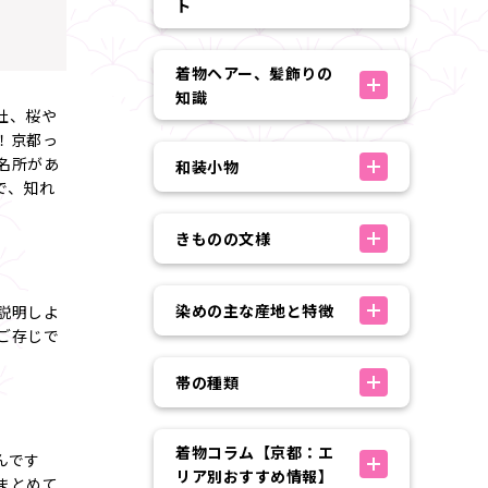
ト
着物ヘアー、髪飾りの
知識
社、桜や
！京都っ
名所があ
和装小物
で、知れ
きものの文様
染めの主な産地と特徴
説明しよ
ご存じで
帯の種類
着物コラム【京都：エ
んです
リア別おすすめ情報】
まとめて