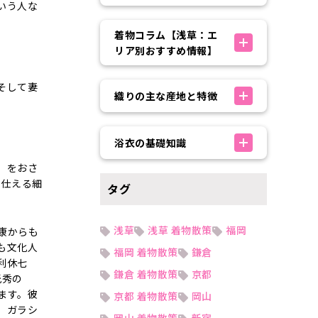
いう人な
着物コラム【浅草：エ
リア別おすすめ情報】
そして妻
織りの主な産地と特徴
浴衣の基礎知識
）をおさ
に仕える細
タグ
浅草
浅草 着物散策
福岡
康からも
も文化人
福岡 着物散策
鎌倉
利休七
鎌倉 着物散策
京都
光秀の
ます。彼
京都 着物散策
岡山
、ガラシ