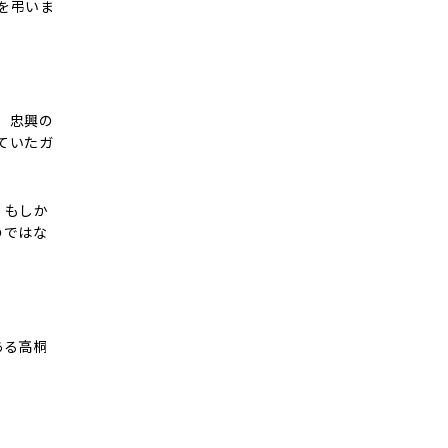
を弔いま
、忠興の
ていたガ
。もしか
のではな
ある高桐