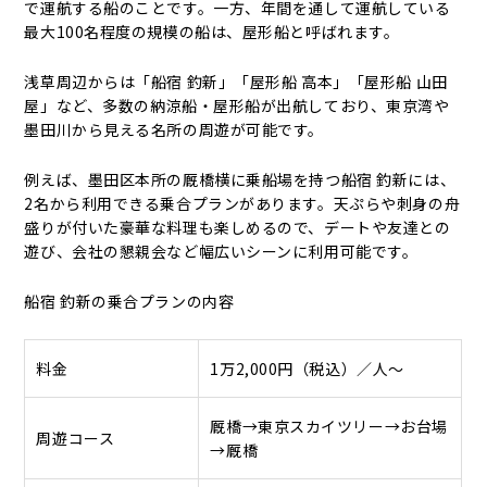
で運航する船のことです。一方、年間を通して運航している
最大100名程度の規模の船は、屋形船と呼ばれます。
浅草周辺からは「船宿 釣新」「屋形船 高本」「屋形船 山田
屋」など、多数の納涼船・屋形船が出航しており、東京湾や
墨田川から見える名所の周遊が可能です。
例えば、墨田区本所の厩橋横に乗船場を持つ船宿 釣新には、
2名から利用できる乗合プランがあります。天ぷらや刺身の舟
盛りが付いた豪華な料理も楽しめるので、デートや友達との
遊び、会社の懇親会など幅広いシーンに利用可能です。
船宿 釣新の乗合プランの内容
料金
1万2,000円（税込）／人～
厩橋→東京スカイツリー→お台場
周遊コース
→厩橋