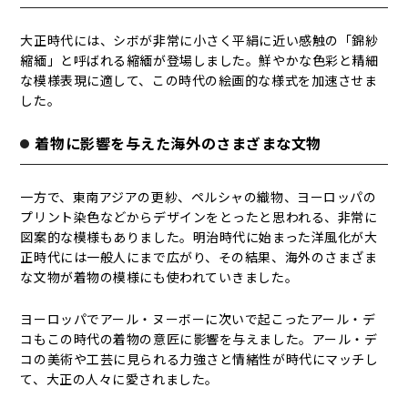
大正時代には、シボが非常に小さく平絹に近い感触の「錦紗
縮緬」と呼ばれる縮緬が登場しました。鮮やかな色彩と精細
な模様表現に適して、この時代の絵画的な様式を加速させま
した。
着物に影響を与えた海外のさまざまな文物
一方で、東南アジアの更紗、ペルシャの織物、ヨーロッパの
プリント染色などからデザインをとったと思われる、非常に
図案的な模様もありました。明治時代に始まった洋風化が大
正時代には一般人にまで広がり、その結果、海外のさまざま
な文物が着物の模様にも使われていきました。
ヨーロッパでアール・ヌーボーに次いで起こったアール・デ
コもこの時代の着物の意匠に影響を与えました。アール・デ
コの美術や工芸に見られる力強さと情緒性が時代にマッチし
て、大正の人々に愛されました。