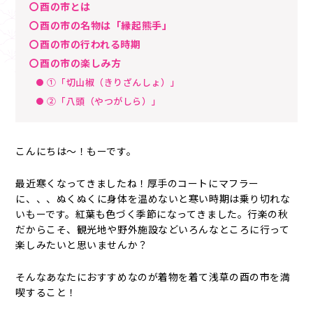
〇酉の市とは
〇酉の市の名物は「縁起熊手」
〇酉の市の行われる時期
〇酉の市の楽しみ方
①「切山椒（きりざんしょ）」
②「八頭（やつがしら）」
こんにちは～！もーです。
最近寒くなってきましたね！厚手のコートにマフラー
に、、、ぬくぬくに身体を温めないと寒い時期は乗り切れな
いもーです。紅葉も色づく季節になってきました。行楽の秋
だからこそ、観光地や野外施設などいろんなところに行って
楽しみたいと思いませんか？
そんなあなたにおすすめなのが着物を着て浅草の酉の市を満
喫すること！