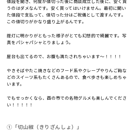
値段を聞き、何度か値切った後に商談成立した後に、安く買
うのはダメなんです。安く買ってはいけません。最初に聞い
た値段で支払って、値切った分はご祝儀として渡すんです。
この値切りがかなり盛り上がるんです。
提灯に明かりがともった様子がとても幻想的で綺麗です。写
真をパシャパシャとりましょう。
屋台も出てるので、お腹も満たされちゃいます～！！！！
やきそばやたこ焼きなどのフード系やクレープやりんご飴な
どのスイーツ系もたくさんあるので、食べ歩きも楽しめちゃ
います。
でもせっかくなら、酉の市での名物グルメも楽しんでくださ
い！！！！！
①「切山椒（きりざんしょ）」