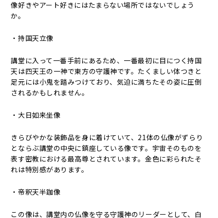
像好きやアート好きにはたまらない場所ではないでしょう
か。
・持国天立像
講堂に入って一番手前にあるため、一番最初に目につく持国
天は四天王の一神で東方の守護神です。たくましい体つきと
足元には小鬼を踏みつけており、気迫に満ちたその姿に圧倒
されるかもしれません。
・大日如来坐像
きらびやかな装飾品を身に着けていて、21体の仏像がずらり
とならぶ講堂の中央に鎮座している像です。宇宙そのものを
表す密教における最高尊とされています。金色に彩られたそ
れは特別感があります。
・帝釈天半跏像
この像は、講堂内の仏像を守る守護神のリーダーとして、白