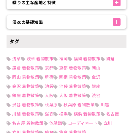
織りの主な産地と特徴
浴衣の基礎知識
タグ
浅草
浅草 着物散策
福岡
福岡 着物散策
鎌倉
鎌倉 着物散策
京都
京都 着物散策
岡山
岡山 着物散策
新宿
新宿 着物散策
金沢
金沢 着物散策
池袋
池袋 着物散策
銀座
銀座 着物散策
大阪
大阪 着物散策
渋谷
渋谷 着物散策
秋葉原
秋葉原 着物散策
川越
川越 着物散策
浴衣
横浜
横浜 着物散策
名古屋
名古屋 着物散策
体験談
コーディネート
立川
立川 着物散策
仙台
仙台 着物散策