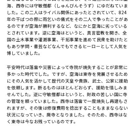
海、西寺には守敏僧都（しゅんびんそうず）にゆだねていま
した。この二人はライバル関係にあったとされていて、824
年の干ばつの際に雨乞いの儀式をその二人で争ったことがあ
るのですが空海が勝利するなど、なにかと空海に劣っている
とされています。逆に空海はというと、真言密教を開き、全
国の土木事業や灌漑事業、干拓事業を進めて民衆を助けたと
もあり学問・書芸などなんでもできるヒーローとして人気を
博していました。
平安時代は落雷や災害によって寺院が焼失することが非常に
多かった時代でした。ですが、空海は東寺を発展させるため
にその人気を活かして歴代の天皇や貴族、武士、公家に援助
を依頼します。断るものはほとんどおらず、援助を惜しみま
せんでした。逆に守敏僧都はというと、財政の苦しい国に寺
の管理を頼っていました。西寺は落雷で一度焼失し再建もさ
れますが、その後は修復費用を捻出することもままならない
状況になっていき、廃寺となりました。そのため、西寺はな
く東寺は今なお残っているのです。