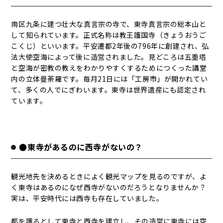
南区九条に建つ壮大な真言宗の寺で、東寺真言宗の総本山と
して知られています。正式名称は教王護国寺（きょうおうご
こくじ）といいます。平安遷都2年後の796年に創建され、弘
法大使空海によって後に造営されました。見どころは五重塔
と空海が密教の教えをわかりやすくするためにつくった講堂
内の立体曼荼羅です。毎月21日には「工房市」が開かれてい
て、多くの人でにぎわいます。東寺は世界遺産にも認定され
ています。
●東寺があるのに西寺がないの？
観光地先を決めるときによく観光マップを見るのですが、よ
く東寺はあるのになぜ西寺がないのだろうとなりませんか？
実は、平安時代には西寺も存在していました。
都を護るとして東寺と西寺を建立し、その造営に東寺には空