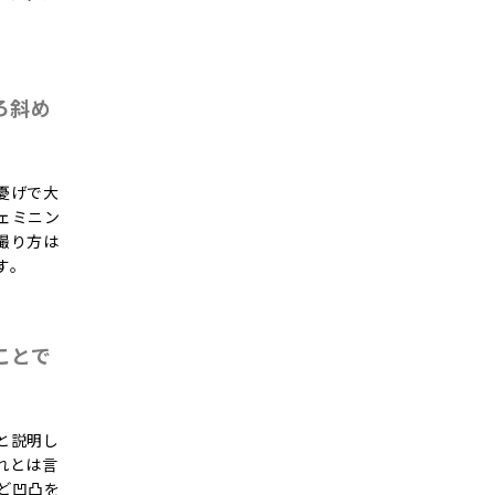
ろ斜め
憂げで大
ェミニン
撮り方は
す。
ことで
と説明し
れとは言
ど凹凸を