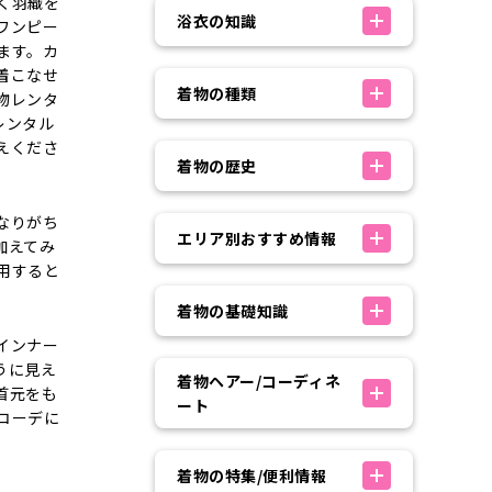
く羽織を
浴衣の知識
ワンピー
ます。カ
着こなせ
着物の種類
物レンタ
レンタル
えくださ
着物の歴史
なりがち
エリア別おすすめ情報
加えてみ
用すると
着物の基礎知識
インナー
うに見え
着物ヘアー/コーディネ
首元をも
ート
コーデに
着物の特集/便利情報