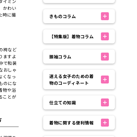
タイミン
、かわい
た時に撮
きものコラム
【特集版】着物コラム
の袴など
りますよ
振袖コラム
中で和装
なおしゃ
迷える女子のための着
なくなっ
物のコーディネート
ものにな
着物や浴
ることが
仕立ての知識
方
着物に関する便利情報