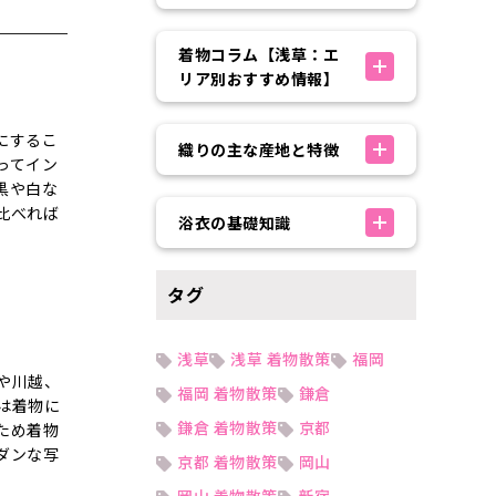
着物コラム【浅草：エ
リア別おすすめ情報】
にするこ
織りの主な産地と特徴
ってイン
黒や白な
比べれば
浴衣の基礎知識
タグ
浅草
浅草 着物散策
福岡
や川越、
福岡 着物散策
鎌倉
は着物に
鎌倉 着物散策
京都
ため着物
ダンな写
京都 着物散策
岡山