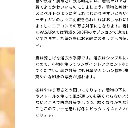
春や秋など肌寒さが残る時期には、着物だけでな
着てよりかわいいものにしましょう。着物と帯は
スとベルトのように考えればわかりやすいと思い
ーディガンのように羽織を合わせればおしゃれに
ますし、エアコンでの寒さ対策にもなります。着
ルVASARAでは羽織を500円のオプションで追加
ができます。希望の際はお気軽にスタッフへお伝
い。
夏は涼しげな浴衣の季節です。浴衣はシンプルに
なので、小物を使ってワンポイントアクセントを
てください。暑さ対策にも日傘やカンカン帽を利
爽やかな印象の写真が撮れます。
冬はやはり寒さとの闘いになります。着物の下に
やストールを使って風が通っても寒くならないよ
ないところで防寒対策をしつつ、寒くなりがちな
こもこのファーを巻けば冬にピッタリなふわふわ
なります。