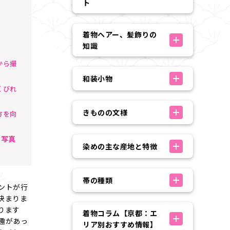
ト
着物ヘアー、髪飾りの
知識
から撮
和装小物
くびれ
きものの文様
方を向
な写真
染めの主な産地と特徴
帯の種類
ントが行
決まりま
ります
着物コラム【京都：エ
趣があっ
リア別おすすめ情報】