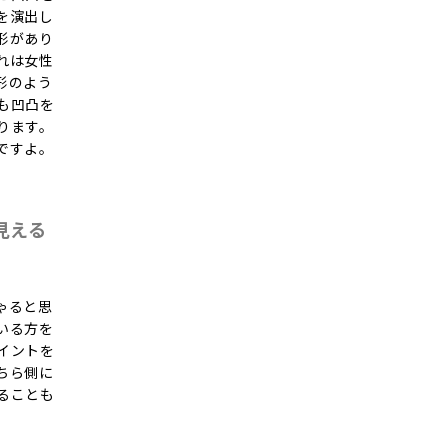
を演出し
形があり
れは女性
形のよう
も凹凸を
ります。
ですよ。
見える
ゃると思
いる方を
イントを
ちら側に
ることも