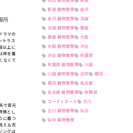
岡山 着物散策
新宿
新宿 着物散策
金沢
場所
金沢 着物散策
池袋
池袋 着物散策
銀座
ドラマの
銀座 着物散策
大阪
ントラス
大阪 着物散策
渋谷
段以上に
は袴を着
渋谷 着物散策
秋葉原
くなくて
秋葉原 着物散策
川越
川越 着物散策
浴衣
横浜
横浜 着物散策
名古屋
名古屋 着物散策
体験談
コーディネート
立川
係で首元
立川 着物散策
仙台
特徴とし
うに着つ
仙台 着物散策
見える衣
ジングは