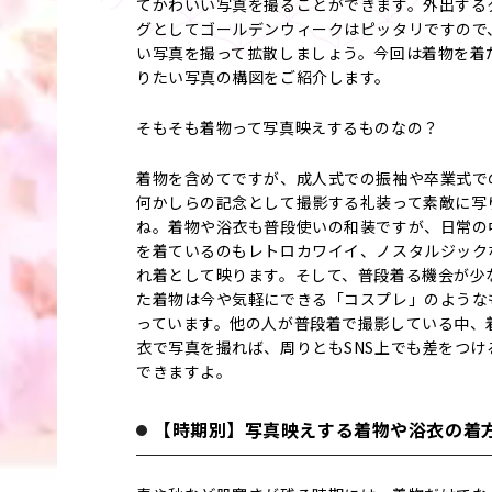
てかわいい写真を撮ることができます。外出する
グとしてゴールデンウィークはピッタリですので
い写真を撮って拡散しましょう。今回は着物を着
りたい写真の構図をご紹介します。
そもそも着物って写真映えするものなの？
着物を含めてですが、成人式での振袖や卒業式で
何かしらの記念として撮影する礼装って素敵に写
ね。着物や浴衣も普段使いの和装ですが、日常の
を着ているのもレトロカワイイ、ノスタルジック
れ着として映ります。そして、普段着る機会が少
た着物は今や気軽にできる「コスプレ」のような
っています。他の人が普段着で撮影している中、
衣で写真を撮れば、周りともSNS上でも差をつけ
できますよ。
【時期別】写真映えする着物や浴衣の着