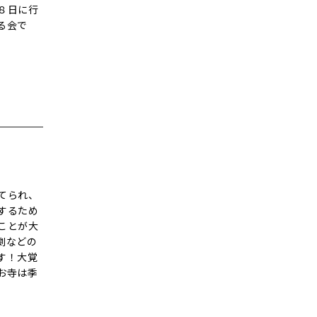
８日に行
る会で
てられ、
するため
ことが大
劇などの
す！大覚
お寺は季