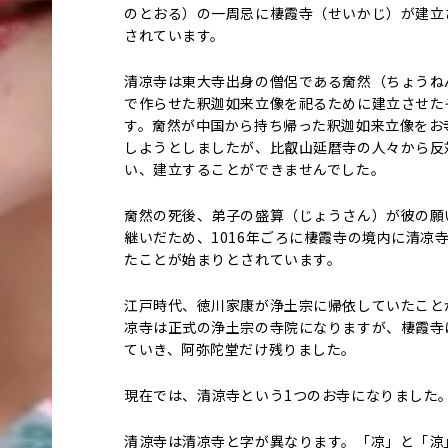
のとおる）の一周忌に棲霞寺（せいかじ）が建立
されています。
清凉寺は東大寺出身の僧侶である奝然（ちょうね
で作らせた釈迦如来立像を祀るために建立させた
す。奝然が中国から持ち帰った釈迦如来立像をお
しようとしましたが、比叡山延暦寺の人々から反
い、建立することができませんでした。
奝然の死後、弟子の盛算（じょうさん）が彼の願
継いだため、1016年ごろに棲霞寺の境内に清凉
たことが始まりとされています。
江戸時代、徳川家康が浄土宗に帰依していたこと
凉寺は正式の浄土宗の寺院になりますが、棲霞寺
ていき、阿弥陀堂だけ残りました。
現在では、清涼寺という1つのお寺になりました
清涼寺は清凉寺と字が異なります。「凉」と「涼