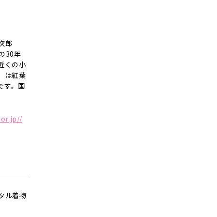
次郎
の30年
近くの小
」は紅葉
です。国
.or.jp//
タル着物