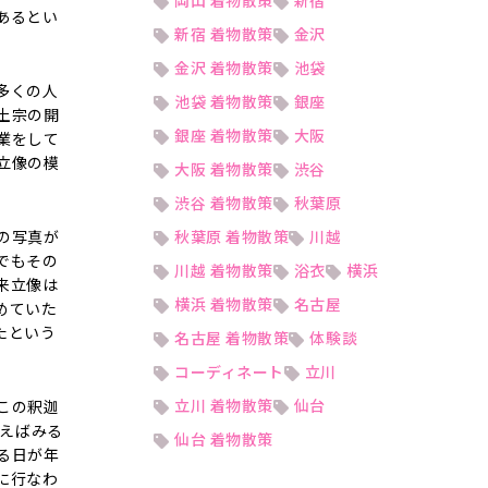
岡山 着物散策
新宿
あるとい
新宿 着物散策
金沢
金沢 着物散策
池袋
多くの人
池袋 着物散策
銀座
土宗の開
銀座 着物散策
大阪
業をして
立像の模
大阪 着物散策
渋谷
渋谷 着物散策
秋葉原
の写真が
秋葉原 着物散策
川越
でもその
川越 着物散策
浴衣
横浜
来立像は
横浜 着物散策
名古屋
めていた
たという
名古屋 着物散策
体験談
コーディネート
立川
立川 着物散策
仙台
この釈迦
払えばみる
仙台 着物散策
る日が年
に行なわ