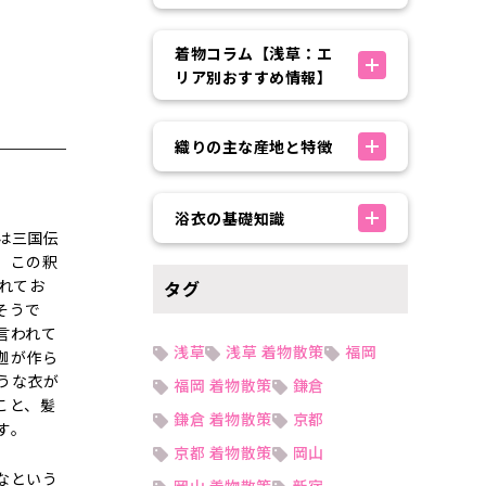
着物コラム【浅草：エ
リア別おすすめ情報】
織りの主な産地と特徴
浴衣の基礎知識
は三国伝
、この釈
れてお
タグ
そうで
言われて
浅草
浅草 着物散策
福岡
迦が作ら
うな衣が
福岡 着物散策
鎌倉
こと、髪
鎌倉 着物散策
京都
す。
京都 着物散策
岡山
なという