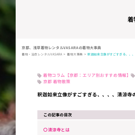
着
京都、浅草着物レンタルVASARAの着物大事典
着物・浴衣レンタルVASARA
着物大事典
釈迦如来立像がすごすぎる、、
着物コラム【京都：エリア別おすすめ情報】
京都 着物散策
釈迦如来立像がすごすぎる、、、、清涼寺
この記事の目次
〇清涼寺とは