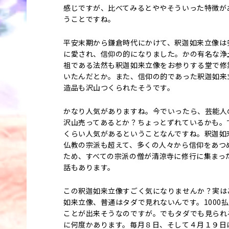
感じですが、比べてみるとややそういった特徴が
うことですね。
平安末期から鎌倉時代にかけて、釈迦如来立像は
に愛され、信仰の的になりました。かの有名な浄
祖である法然も釈迦如来立像をお参りする堂で修
いたんだとか。また、信仰の的であった釈迦如来
造品も沢山つくられたそうです。
かなり人気がありますね。今でいったら、芸能人
沢山売ってあるとか？ちょっとずれているかも。
くらい人気があるということなんですね。釈迦如
仏教の宗派も超えて、多くの人々から信仰をあつ
ため、すべての宗派の僧が清涼寺に修行に集まっ
話もあります。
この釈迦如来立像すごく気になりませんか？実は
如来立像、普通はタダで見れないんです。1000
ことが出来そうなのですが。でもタダでも見られ
に何度かあります。毎月８日、そして４月１９日