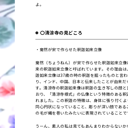
よ。
〇清涼寺の見どころ
・奝然が宋で作らせた釈迦如来立像
奝然（ちょうねん）が宋で作らせた釈迦如来立像
来の釈迦如来立像と呼ばれています。その理由は
迦如来立像は37歳の時の釈迦を掘ったものと言わ
り、インド、中国、日本と伝来したことが由来だ
す。清涼寺の釈迦如来像は釈迦の生き写しの顔と
おり、「清涼寺様式」の仏像という特徴のある釈
れました。この釈迦の特徴は、身体に張り付くよ
同心円状になっていること、彫りが深い顔である
の毛が縄を巻いたみたいに表現されていることで
うーん、素人の私は見てもあんまりわからないか