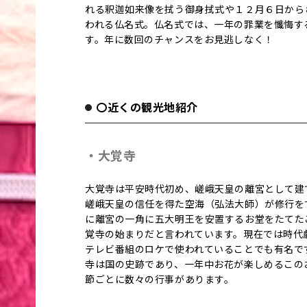
れる釈迦如来像を拭う御身拭式や１２月６日から
われる仏名式。仏名式では、一年の罪業を懺悔す
す。年に数回のチャンスをお見逃しなく！
〇近くの観光地紹介
・大覚寺
大覚寺は平安時代初め、嵯峨天皇の離宮として建
嵯峨天皇の信任を得た空海（弘法大師）が修行を
に離宮の一角に五大明王を安置するお堂をたてた
覚寺の始まりだと言われています。現在では時代
テレビ番組のロケで使われていることでも有名で
寺は国の史跡であり、一年中お花が楽しめるこの
節ごとに数々の行事があります。