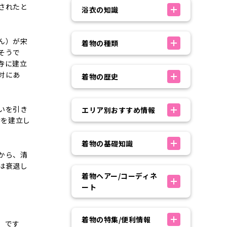
されたと
浴衣の知識
ん）が宋
着物の種類
そうで
寺に建立
対にあ
着物の歴史
いを引き
エリア別おすすめ情報
寺を建立し
着物の基礎知識
から、清
は衰退し
着物ヘアー/コーディネ
ート
。
着物の特集/便利情報
」です