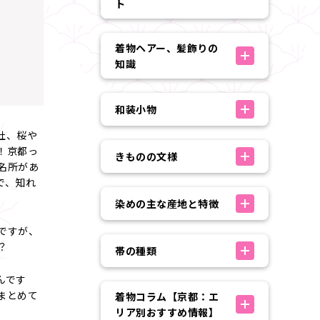
ト
着物ヘアー、髪飾りの
知識
和装小物
社、桜や
！京都っ
きものの文様
名所があ
で、知れ
染めの主な産地と特徴
ですが、
？
帯の種類
んです
まとめて
着物コラム【京都：エ
リア別おすすめ情報】