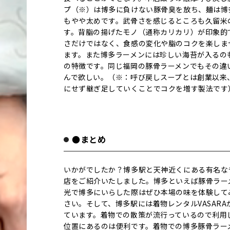
プ（※）は博多に負けない豚骨臭を放ち、麺は博
もやや太めです。武骨さを感じるところも久留米
す。背脂の揚げたモノ（通称カリカリ）が印象的
さだけではなく、食感の変化や脂のコクを楽しま
ます。また博多ラーメンには珍しい海苔が入るの
の特徴です。同じ福岡の豚骨ラーメンでもその違
んで欲しい。（※：呼び戻しスープとは創業以来
にせず継ぎ足していくことでコクを増す製法です
●まとめ
いかがでしたか？博多駅と天神近くにある有名な
店をご紹介いたしました。博多といえば豚骨ラー
光で博多にいらした際はぜひ本場の味を体験して
さい。そして、博多駅には着物レンタルVASARA
ています。着物での散策が流行っているので利用
位置にあるのは便利です。着物での博多豚骨ラー