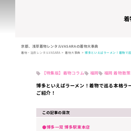
着
京都、浅草着物レンタルVASARAの着物大事典
着物・浴衣レンタルVASARA
着物大事典
博多といえばラーメン！着物で
【特集版】着物コラム
福岡
福岡 着物散策
博多といえばラーメン！着物で巡る本格ラ
ご紹介！
この記事の目次
●博多一双 博多駅東本店