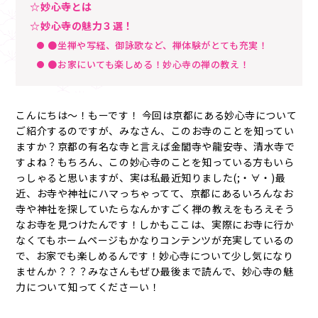
☆妙心寺とは
☆妙心寺の魅力３選！
●坐禅や写経、御詠歌など、禅体験がとても充実！
●お家にいても楽しめる！妙心寺の禅の教え！
こんにちは～！もーです！ 今回は京都にある妙心寺について
ご紹介するのですが、みなさん、このお寺のことを知ってい
ますか？京都の有名な寺と言えば金閣寺や龍安寺、清水寺で
すよね？もちろん、この妙心寺のことを知っている方もいら
っしゃると思いますが、実は私最近知りました(;・∀・)最
近、お寺や神社にハマっちゃってて、京都にあるいろんなお
寺や神社を探していたらなんかすごく禅の教えをもろえそう
なお寺を見つけたんです！しかもここは、実際にお寺に行か
なくてもホームページもかなりコンテンツが充実しているの
で、お家でも楽しめるんです！妙心寺について少し気になり
ませんか？？？みなさんもぜひ最後まで読んで、妙心寺の魅
力について知ってくださーい！