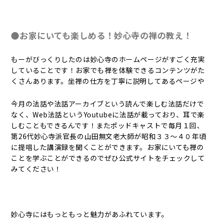
●お家にいても楽しめる！妙心寺の禅の教え！
もーがびっくりしたのは妙心寺のホームページがすごく充実
していることです！お家でも禅を体験できるコンテンツがた
くさんあります。坐禅の仕方を丁寧に説明してあるページや
今月の法話や法話アーカイブという読んで楽しむ法話だけで
なく、Web法話というYoutubeに法話が載っており、耳で楽
しむこともできるんです！またポッドキャストで毎月１回、
第26代妙心寺派官長の山田無文老大師が昭和３３～４０年頃
に提唱した講演録を聞くことができます。お家にいても禅の
ことを学ぶことができるのでぜひ公式サイトをチェックして
みてください！
妙心寺にはもっともっと魅力があふれています。