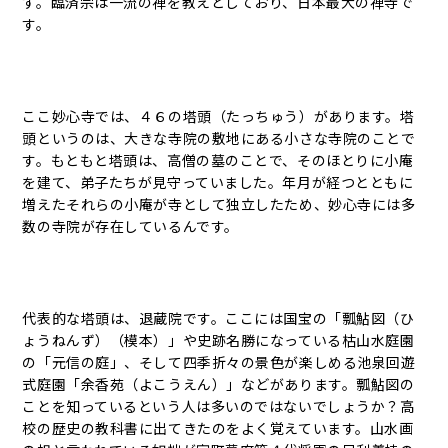
す。臨済宗は一流の禅を教えとしており、日本最大の禅寺で
す。
ここ妙心寺では、４６の塔頭（たっちゅう）があります。塔
頭というのは、大きな寺院の敷地にある小さな寺院のことで
す。もともと塔頭は、高僧の墓のことで、そのほとりに小庵
を建て、弟子たちが見守っていました。年月が経つとともに
増えたそれらの小庵が寺として独立したため、妙心寺には多
数の寺院が存在しているんです。
代表的な塔頭は、退蔵院です。ここには国宝の「瓢鮎図（ひ
ょうねんず）（模本）」や史跡名勝になっている枯山水庭園
の「元信の庭」、そして四季折々の景色が楽しめる池泉回遊
式庭園「余香苑（よこうえん）」などがあります。瓢鮎図の
ことを知っているという人は多いのではないでしょうか？高
校の歴史の教科書に出てきたのをよく覚えています。山水画