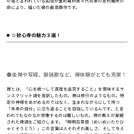
の祖と言われている如拙が室町幕府第４代将軍の足利義持の
命により、描いた彼の最高傑作です。
☆妙心寺の魅力３選！
●坐禅や写経、御詠歌など、禅体験がとても充実！
禅とは、「心を統一して真理を追究すること」を意味するサ
ンスクリット語を音訳したもの。禅は修行のようなもの。特
定の神様をあがめるのではなく、生まれながらにして持つ
「本来の自分」に立ち返ることを目指しているんです。と言
われてもなかなか想像するのは難しいもの。禅の教えが凝縮
された禅語をご紹介します。「明明百草頭（めいめいたりひ
ゃくそうとう）」この言葉は人それぞれ美しさ、そして与え