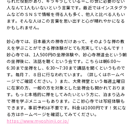
られた役割があり、キラキラしている＝この世に必要のない
人なんて1人もいないという言葉です。最近ではインスタグラ
ムなどのＳＮＳで情報を得る人も多く、他人と比べる人もい
ます。そんな人はこの言葉を思い出すと心が晴れやかになる
かもしれません。
妙心寺では、日本最大の禅寺だけあって、そのような禅の教
えを学ぶことができる禅体験がとても充実しているんです！
妙心寺では、1人500円の坐禅体験や、妙心寺禅道会という朝
の坐禅後に、法話を聴くという会です。こちらは朝6:00～
6:30まで坐禅をし、6:30～7:30まで講話を聞くというもので
す。毎月７．８日に行なわれています。（詳しくはホームペ
ージでご確認ください。）また、大衆禅堂という毎週土曜日
に在家の方、一般の方を対象とした坐禅会も開かれておりま
す。もっと本格的に禅をしてみたいという方に、泊まり込み
で禅を学ぶメニューもあります。ここ妙心寺では写経体験も
できます。事前予約は不要です。料金は1000円です！気にな
る方はホームページを確認してみてください。
https://www.myoshinji.or.jp/