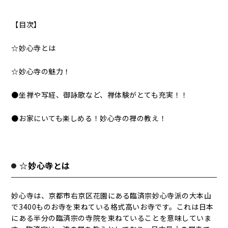
【目次】
☆妙心寺とは
☆妙心寺の魅力！
●坐禅や写経、御詠歌など、禅体験がとても充実！！
●お家にいても楽しめる！妙心寺の禅の教え！
☆妙心寺とは
妙心寺は、京都市右京区花園にある臨済宗妙心寺派の大本山
で3400ものお寺を束ねている格式高いお寺です。これは日本
にある半分の臨済宗の寺院を束ねていることを意味していま