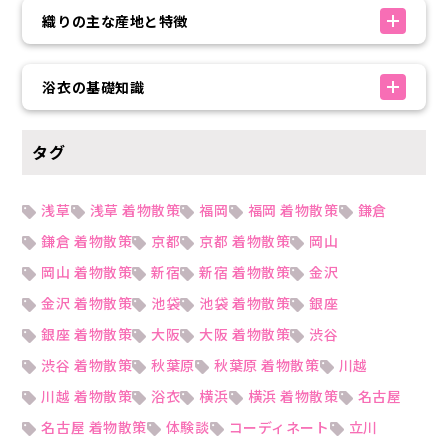
織りの主な産地と特徴
浴衣の基礎知識
タグ
浅草
浅草 着物散策
福岡
福岡 着物散策
鎌倉
鎌倉 着物散策
京都
京都 着物散策
岡山
岡山 着物散策
新宿
新宿 着物散策
金沢
金沢 着物散策
池袋
池袋 着物散策
銀座
銀座 着物散策
大阪
大阪 着物散策
渋谷
渋谷 着物散策
秋葉原
秋葉原 着物散策
川越
川越 着物散策
浴衣
横浜
横浜 着物散策
名古屋
名古屋 着物散策
体験談
コーディネート
立川