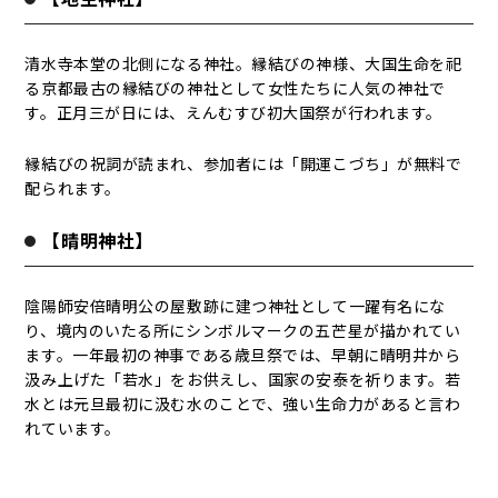
清水寺本堂の北側になる神社。縁結びの神様、大国生命を祀
る京都最古の縁結びの神社として女性たちに人気の神社で
す。正月三が日には、えんむすび初大国祭が行われます。
縁結びの祝詞が読まれ、参加者には「開運こづち」が無料で
配られます。
【晴明神社】
陰陽師安倍晴明公の屋敷跡に建つ神社として一躍有名にな
り、境内のいたる所にシンボルマークの五芒星が描かれてい
ます。一年最初の神事である歳旦祭では、早朝に晴明井から
汲み上げた「若水」をお供えし、国家の安泰を祈ります。若
水とは元旦最初に汲む水のことで、強い生命力があると言わ
れています。