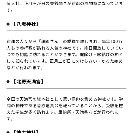
荷大社。正月三が日の賽銭開きが京都の風物詩になっていま
す。
【八坂神社】
京都の人々から「祇園さん」の愛称で親しまれ、毎年100万
人もの参拝客が訪れる人気の神社です。終日開放していてい
つでも初詣に訪れることができます。魔除け・縁結びの神と
して知られています。正月三が日にをけらさい・かるた始め
などが行われます。
【北野天満宮】
全国の天満宮の総本社として篤い信仰を集める神社です。学
問の神様である菅原道真公を祀っていることから、受験を控
えた学生が多く訪れます。筆始祭・天満書などが行われま
す。
【地主神社】