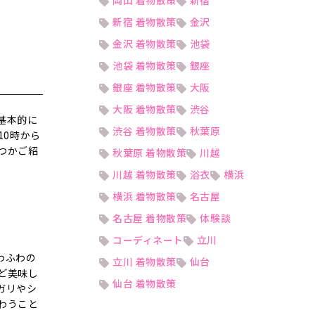
岡山 着物散策
新宿
新宿 着物散策
金沢
金沢 着物散策
池袋
池袋 着物散策
銀座
銀座 着物散策
大阪
大阪 着物散策
渋谷
基本的に
渋谷 着物散策
秋葉原
10時から
つかご紹
秋葉原 着物散策
川越
川越 着物散策
浴衣
横浜
横浜 着物散策
名古屋
名古屋 着物散策
体験談
コーディネート
立川
ふわふわの
立川 着物散策
仙台
ど美味し
仙台 着物散策
ガリやシ
わうこと