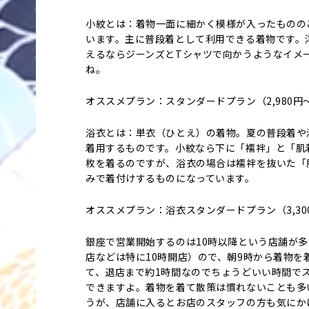
小紋とは：着物一面に細かく模様が入ったものの
います。主に普段着として利用できる着物です。
えるならジーンズとTシャツで向かうようなイメ
ね。
オススメプラン：スタンダードプラン（2,980円
浴衣とは：単衣（ひとえ）の着物。夏の普段着や
着用するものです。小紋なら下に「襦袢」と「肌
枚を着るのですが、浴衣の場合は襦袢を抜いた「
みで着付けするものになっています。
オススメプラン：浴衣スタンダードプラン（3,30
銀座で営業開始するのは10時以降という店舗が
店などは特に10時開店）ので、朝9時から着物を
て、退店まで約1時間なのでちょうどいい時間で
できますよ。着物を着て散策は慣れないことも多
うが、店舗に入るとお店のスタッフの方も気にか