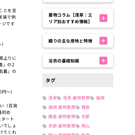
ことを言
着物コラム【浅草：エ
洋装で例
リア別おすすめ情報】
ージです
織りの主な産地と特徴
～）
湯上りに
浴衣の基礎知識
着」の2
肌着」の
タグ
0円～）
浅草
浅草 着物散策
福岡
多い（百貨
福岡 着物散策
鎌倉
着初め
鎌倉 着物散策
京都
スタート
いでしょ
京都 着物散策
岡山
けてくれ