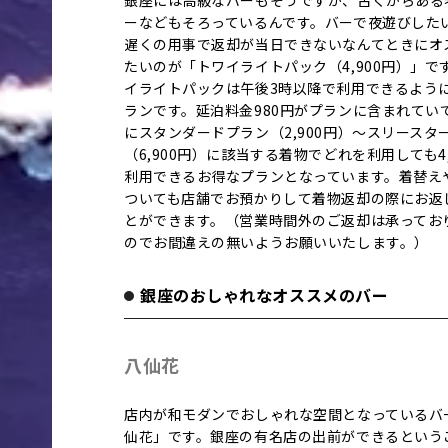
銀座には高級なバーもそうですが、古くからある
ーなどもそろっているんです。バーで夜遊びした
遅くの用事で返却が当日できないなんてときにオ
たいのが「トワイライトパック（4,900円）」で
イライトパックは午後3時以降で利用できるよう
ランです。延泊料金980円がプランに含まれてい
にスタンダードプラン（2,900円）～スリースタ
（6,900円）に該当する着物でどれを利用しても4,
利用できるお得なプランとなっています。着替え
ついても店舗でお預かりして着物返却の際にお返
とができます。（営業時間外のご返却は承ってお
のでお間違えの無いようお願いいたします。）
銀座のおしゃれなオススメのバー
八仙花
店内が和モダンでおしゃれな空間となっているバ
仙花」です。銀座の有名店の出前ができるという