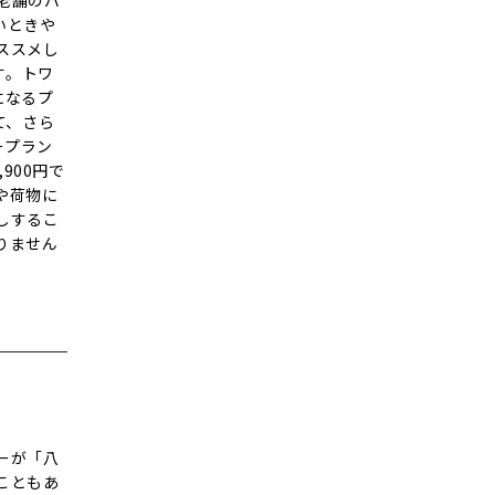
老舗のバ
いときや
ススメし
す。トワ
になるプ
て、さら
ープラン
900円で
や荷物に
しするこ
りません
ーが「八
こともあ