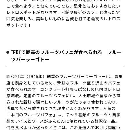
こで食べよう」と悩んでいるなら、是非ともおすすめしたい
レトロスポットがあります。老舗や最近のカフェと違った雰
囲気を楽しみ、美味しいものに舌鼓を打てる最高のレトロス
ポットです！
下町で最高のフルーツパフェが食べられる フルー
ツパーラーゴトー
昭和21年（1946年）創業のフルーツパーラーゴトーは、青果
店を前身としているため、新鮮なフルーツ盛り沢山のパフェ
が食べられます。コンクリート打ちっぱなしの店内はレトロ
感満載。定番のフルーツパフェには、大田市場や農家から直
送された新鮮で瑞々しいフルーツがたっぷり使われており、
浅草で昔から愛されてきた理由がよくわかります。人気の
「本日のフルーツパフェ」は、７～８種類のフルーツと自家
製のアイスとソースがふんだんに使われている贅沢な一品。
何を食べようか迷ったときには、これを選んでおけば間違い