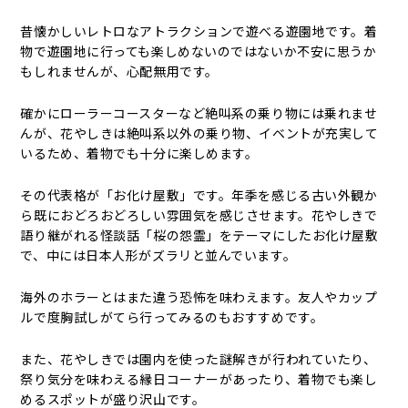
昔懐かしいレトロなアトラクションで遊べる遊園地です。着
物で遊園地に行っても楽しめないのではないか不安に思うか
もしれませんが、心配無用です。
確かにローラーコースターなど絶叫系の乗り物には乗れませ
んが、花やしきは絶叫系以外の乗り物、イベントが充実して
いるため、着物でも十分に楽しめます。
その代表格が「お化け屋敷」です。年季を感じる古い外観か
ら既におどろおどろしい雰囲気を感じさせます。花やしきで
語り継がれる怪談話「桜の怨霊」をテーマにしたお化け屋敷
で、中には日本人形がズラリと並んでいます。
海外のホラーとはまた違う恐怖を味わえます。友人やカップ
ルで度胸試しがてら行ってみるのもおすすめです。
また、花やしきでは園内を使った謎解きが行われていたり、
祭り気分を味わえる縁日コーナーがあったり、着物でも楽し
めるスポットが盛り沢山です。