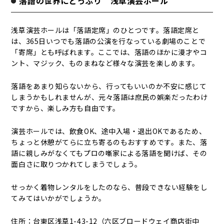
落語の世界にどっぷり 浅草演芸ホール
浅草演芸ホールは「落語定席」のひとつです。落語定席と
は、365日いつでも落語の公演を行なっている劇場のことで
「寄席」とも呼ばれます。ここでは、落語のほかに漫才やコ
ント、マジック、ものまねなど様々な演芸を楽しめます。
落語をあまり知らないから、行ってもいいのか不安に感じて
しまうかもしれませんが、元々落語は庶民の娯楽だったわけ
ですから、楽しみ方も自由です。
演芸ホールでは、飲食OK、途中入場・退出OKであるため、
ちょっと休憩がてらに立ち寄るのもおすすめです。また、落
語に親しみがなくてもプロの噺家による落語を聞けば、その
面白さに取りつかれてしまうでしょう。
せっかく着物レンタルをしたのなら、普段できない経験をし
てみてはいかがでしょうか。
住所：台東区浅草1-43-12（六区ブロードウェイ商店街中