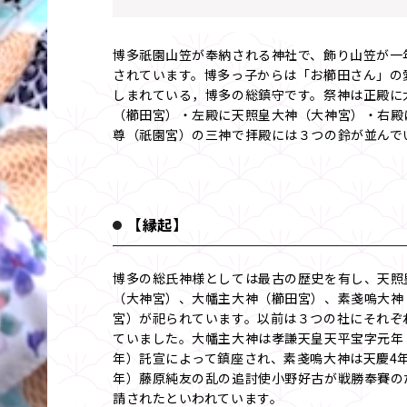
博多祇園山笠が奉納される神社で、飾り山笠が一
されています。博多っ子からは「お櫛田さん」の
しまれている，博多の総鎮守です。祭神は正殿に
（櫛田宮）・左殿に天照皇大神（大神宮）・右殿
尊（祇園宮）の三神で拝殿には３つの鈴が並んで
【縁起】
博多の総氏神様としては最古の歴史を有し、天照
（大神宮）、大幡主大神（櫛田宮）、素戔嗚大神
宮）が祀られています。以前は３つの社にそれぞ
ていました。大幡主大神は孝謙天皇天平宝字元年（
年）託宣によって鎮座され、素戔嗚大神は天慶4年
年）藤原純友の乱の追討使小野好古が戦勝奉賽の
請されたといわれています。