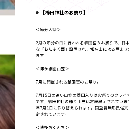
【櫛田神社のお祭り】
＜節分大祭＞
2月の節分の日に行われる櫛田宮のお祭りで、日
な「おたふく面」設置され、知名士による豆まき
ます。
＜博多祇園山笠＞
7月に開催される祇園宮のお祭り。
7月15日の追い山笠の櫛田入りはお祭りのクライ
です。櫛田神社の飾り山笠は常設展示されていま
年7月1日に作り替えられます。国重要無形民俗文
定されています。
＜博多おくんち＞