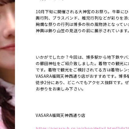
10月下旬に開催される大神宮のお祭り。牛車に
輿行列、ブラスバンド、稚児行列などが彩りを添
絢爛な祭りの行列は博多の秋の風物詩となってい
神輿は飾り山笠の見送りの前に展示されています
いかがでしたか？今回は、博多駅から地下鉄やバ
の櫛田神社をご紹介致しました。着物での観光に
です。着物で観光をご検討されてる方は着物レン
VASARA福岡天神西通り店がおすすめです。博多
徒歩2分にあり、どこへでもアクセス抜群です。
お参りをお楽しみ下さい。
VASARA福岡天神西通り店
https://vasara-h.co.jp/shop/detail.html?id=2