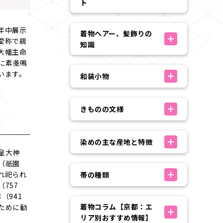
ト
年中展示
着物ヘアー、髪飾りの
愛称で親
知識
大幡主命
に素戔鳴
います。
和装小物
きものの文様
染めの主な産地と特徴
皇大神
（祇園
れ祀られ
帯の種類
757
（941
着物コラム【京都：エ
ために勧
リア別おすすめ情報】