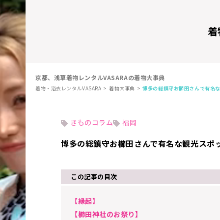
着
京都、浅草着物レンタルVASARAの着物大事典
着物・浴衣レンタルVASARA
着物大事典
博多の総鎮守お櫛田さんで有名
きものコラム
福岡
博多の総鎮守お櫛田さんで有名な観光スポ
この記事の目次
【縁起】
【櫛田神社のお祭り】