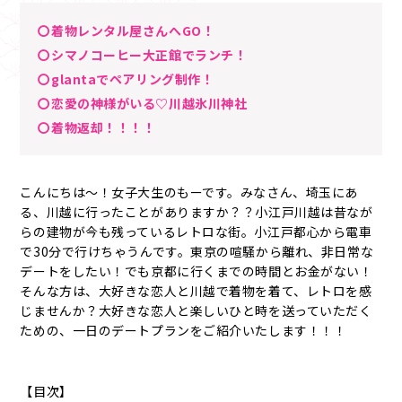
〇着物レンタル屋さんへGO！
〇シマノコーヒー大正館でランチ！
〇glantaでペアリング制作！
〇恋愛の神様がいる♡川越氷川神社
〇着物返却！！！！
こんにちは～！女子大生のもーです。みなさん、埼玉にあ
る、川越に行ったことがありますか？？小江戸川越は昔なが
らの建物が今も残っているレトロな街。小江戸都心から電車
で30分で行けちゃうんです。東京の喧騒から離れ、非日常な
デートをしたい！でも京都に行くまでの時間とお金がない！
そんな方は、大好きな恋人と川越で着物を着て、レトロを感
じませんか？大好きな恋人と楽しいひと時を送っていただく
ための、一日のデートプランをご紹介いたします！！！
【目次】