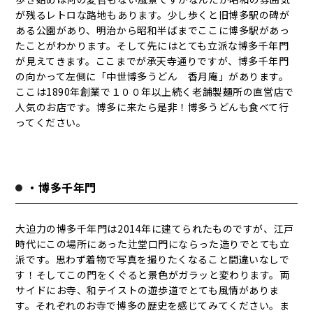
が残るレトロな路地もあります。少し歩くと旧博多駅の碑が
ある公園があり、明治から昭和半ばまでここに博多駅があっ
たことがわかります。そして先にはとても立派な博多千年門
が見えてきます。ここまでが承天寺通りですが、博多千年門
の向かって左側に「中世博多うどん 香月庵」があります。
ここは1890年創業で１００年以上続く老舗製麺所の直営店で
人気のお店です。博多に来たら是非！博多うどんも食べて行
ってください。
・博多千年門
大迫力の博多千年門は2014年に建てられたものですが、江戸
時代にこの場所にあった辻堂口門にならった造りでとても立
派です。思わず着物で写真を撮りたくなること間違いなしで
す！そしてこの門をくぐると景色がガラッと変わります。両
サイドにお寺、和テイストの遊歩道でとても風情がありま
す。それぞれのお寺で博多の歴史を感じてみてください。ま