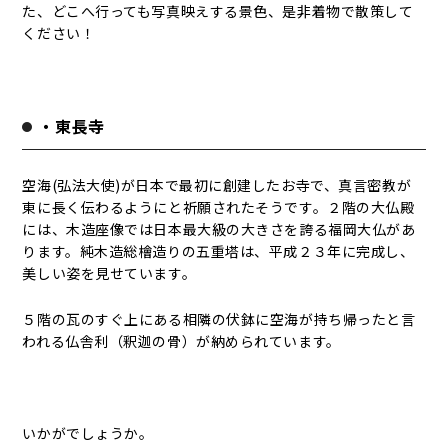
た、どこへ行っても写真映えする景色、是非着物で散策して
ください！
・東長寺
空海(弘法大使)が日本で最初に創建したお寺で、真言密教が
東に長く伝わるようにと祈願されたそうです。２階の大仏殿
には、木造座像では日本最大級の大きさを誇る福岡大仏があ
ります。純木造総檜造りの五重塔は、平成２３年に完成し、
美しい姿を見せています。
５階の瓦のすぐ上にある相隣の伏鉢に空海が持ち帰ったと言
われる仏舎利（釈迦の骨）が納められています。
いかがでしょうか。