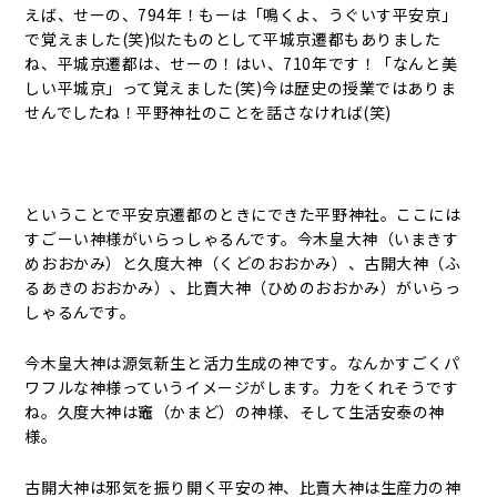
えば、せーの、794年！もーは「鳴くよ、うぐいす平安京」
で覚えました(笑)似たものとして平城京遷都もありました
ね、平城京遷都は、せーの！はい、710年です！「なんと美
しい平城京」って覚えました(笑)今は歴史の授業ではありま
せんでしたね！平野神社のことを話さなければ(笑)
ということで平安京遷都のときにできた平野神社。ここには
すごーい神様がいらっしゃるんです。今木皇大神（いまきす
めおおかみ）と久度大神（くどのおおかみ）、古開大神（ふ
るあきのおおかみ）、比賣大神（ひめのおおかみ）がいらっ
しゃるんです。
今木皇大神は源気新生と活力生成の神です。なんかすごくパ
ワフルな神様っていうイメージがします。力をくれそうです
ね。久度大神は竈（かまど）の神様、そして生活安泰の神
様。
古開大神は邪気を振り開く平安の神、比賣大神は生産力の神