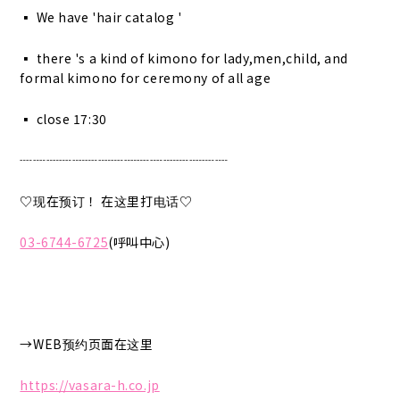
▪︎ We have 'hair catalog '
▪︎ there 's a kind of kimono for lady,men,child, and
formal kimono for ceremony of all age
▪︎ close 17:30
┈┈┈┈┈┈┈┈┈┈┈┈┈┈┈┈
♡现在预订！ 在这里打电话♡
03-6744-6725
(呼叫中心)
→WEB预约页面在这里
https://vasara-h.co.jp