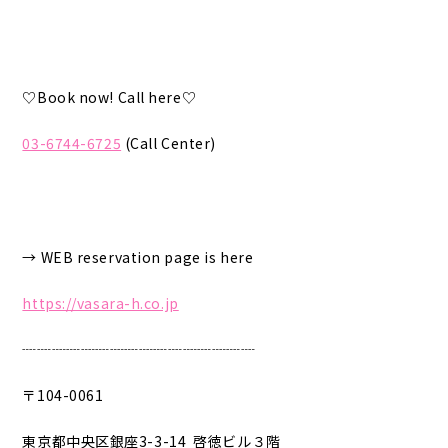
♡Book now! Call here♡
03-6744-6725
(Call Center)
→ WEB reservation page is here
https://vasara-h.co.jp
┈┈┈┈┈┈┈┈┈┈┈┈┈┈┈┈
〒104-0061
東京都中央区銀座3-3-14 啓徳ビル３階