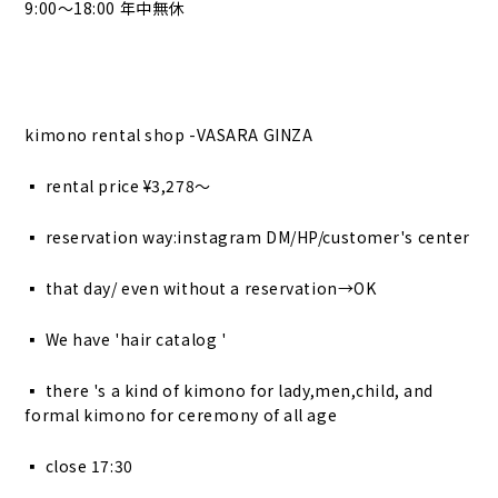
9:00〜18:00 年中無休
kimono rental shop -VASARA GINZA
▪︎ rental price ¥3,278〜
▪︎ reservation way:instagram DM/HP/customer's center
▪︎ that day/ even without a reservation→OK
▪︎ We have 'hair catalog '
▪︎ there 's a kind of kimono for lady,men,child, and
formal kimono for ceremony of all age
▪︎ close 17:30