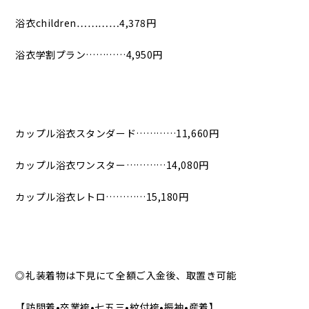
浴衣children…………4,378円
浴衣学割プラン…………4,950円
カップル浴衣スタンダード…………11,660円
カップル浴衣ワンスター…………14,080円
カップル浴衣レトロ…………15,180円
◎礼装着物は下見にて全額ご入金後、取置き可能
【訪問着•卒業袴•七五三•紋付袴•振袖•産着】