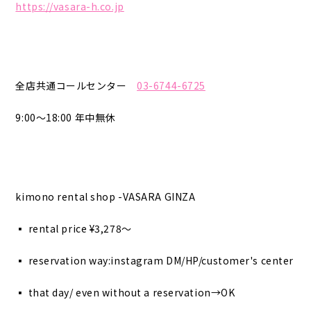
https://vasara-h.co.jp
全店共通コールセンター
03-6744-6725
9:00〜18:00 年中無休
kimono rental shop -VASARA GINZA
▪︎ rental price ¥3,278〜
▪︎ reservation way:instagram DM/HP/customer's center
▪︎ that day/ even without a reservation→OK