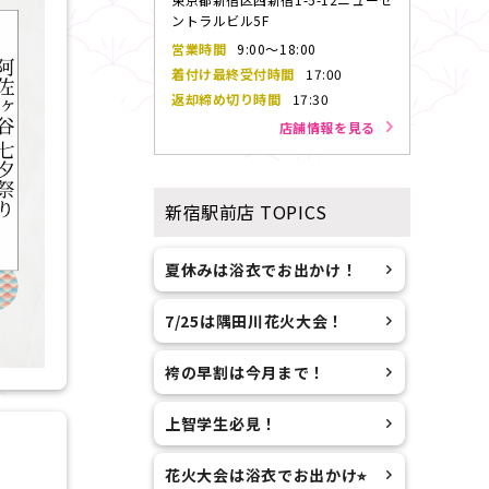
ントラルビル5F
営業時間
9:00～18:00
着付け最終受付
時間
17:00
返却締め切り
時間
17:30
店舗情報を見る
新宿駅前店
TOPICS
夏休みは浴衣でお出かけ！
7/25は隅田川花火大会！
袴の早割は今月まで！
上智学生必見！
花火大会は浴衣でお出かけ⭐︎