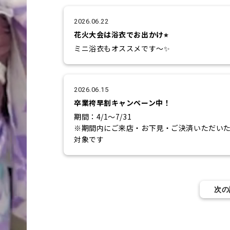
ぜひご利用ください！
2026.06.22
花火大会は浴衣でお出かけ⭐︎
ミニ浴衣もオススメです〜✨
2026.06.15
卒業袴早割キャンペーン中！
期間：4/1〜7/31
※期間内にご来店・お下見・ご決済いただい
対象です
早期予約で最大7,000円OFF！
お下見では、実際の着物を手に取ってご覧い
ます。
帯や小物も含めて、トータルコーディネート
次の
談が可能です。
大切な卒業式に向けて、
自分らしく素敵に着こなせる一着をご提案い
す。