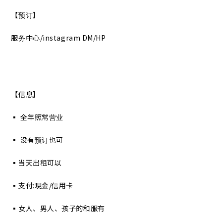
【预订】
服务中心/instagram DM/HP
【信息】
▪︎ 全年照常营业
▪︎ 没有预订也可
▪︎当天出租可以
▪︎支付:現金/信用卡
▪︎女人、男人、孩子的和服有