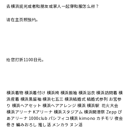
去横浜观光或者和朋友或家人一起穿和服怎么样？
请在主页照预约。
给您打折1100日元。
横浜着物 横浜着付け 横浜袴 横浜振袖 横浜浴衣 横浜訪問着 横
浜産着 横浜黒留袖 横浜七五三 横浜結婚式 結婚式参列 お宮参
り 横浜ヘアセット 横浜ヘアアレンジ 横浜 横浜駅 花火大会
横浜アリーナ Kアリーナ 横浜スタジアム 横浜開港祭 Zepp ぴ
あアリーナ 1000club パシフィコ横浜 kimono カチモリ 夜会
巻き 編みおろし 推し活 メンカラ ヌン活