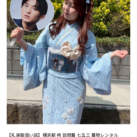
【礼装取扱い店】横浜駅 袴 訪問着 七五三 着物レンタル