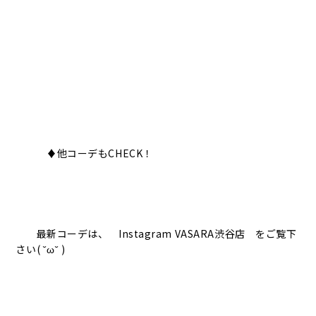
♦︎他コーデもCHECK！
最新コーデは、 Instagram VASARA渋谷店 をご覧下
さい( ˘ω˘ )