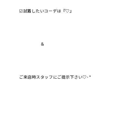
☑︎試着したいコーデは『♡』
＆
ご来店時スタッフにご提示下さい♡･*