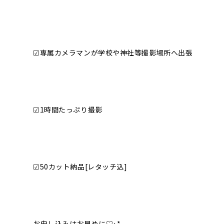
☑︎専属カメラマンが学校や神社等撮影場所へ出張
☑︎1時間たっぷり撮影
☑︎50カット納品[レタッチ込]
お申し込みはお早めに♡･*