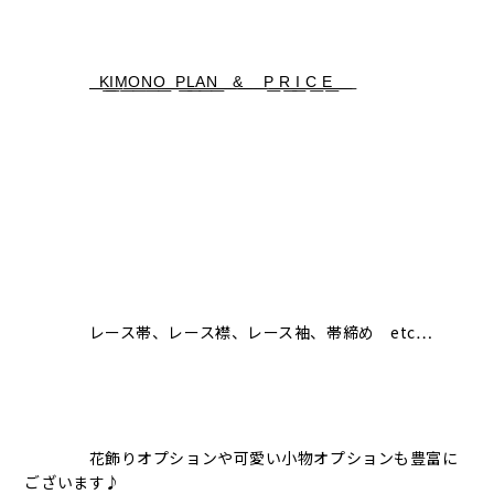
͟͟͟ ͟K͟͟͟I͟͟͟M͟͟͟O͟͟͟N͟͟͟O͟͟͟ ͟͟͟ ͟͟͟P͟͟͟L͟͟͟A͟͟͟N͟͟͟ ͟ ͟ ͟&͟͟͟ ͟ ͟ ͟ ͟P͟͟͟ ͟͟͟R͟͟͟ ͟͟͟I͟͟͟ ͟͟͟C͟͟͟ ͟͟͟E͟͟͟ ͟͟͟ ͟ ͟
レース帯、レース襟、レース袖、帯締め etc…
花飾りオプションや可愛い小物オプションも豊富に
ございます♪