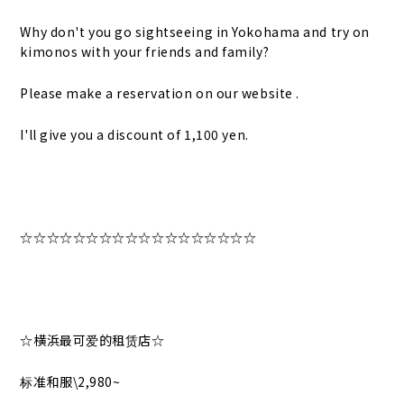
Why don't you go sightseeing in Yokohama and try on
kimonos with your friends and family?
Please make a reservation on our website .
I'll give you a discount of 1,100 yen.
☆☆☆☆☆☆☆☆☆☆☆☆☆☆☆☆☆☆
☆横浜最可爱的租赁店☆
标准和服\2,980~