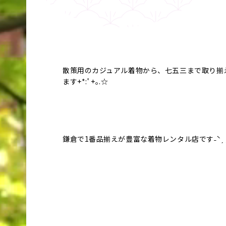
散策用のカジュアル着物から、七五三まで取り揃
ます+*:ﾟ+｡.☆
鎌倉で1番品揃えが豊富な着物レンタル店です˗ˋˏ ˎ