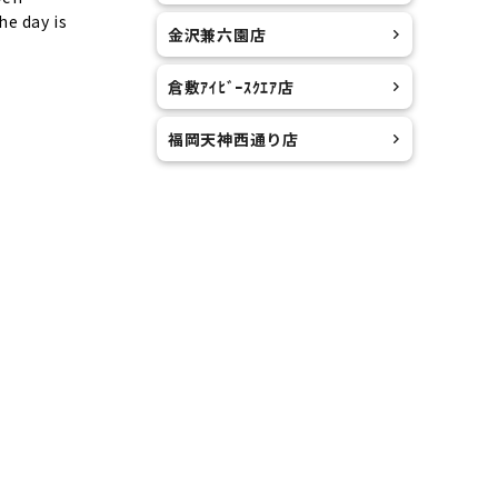
he day is
金沢兼六園店
倉敷ｱｲﾋﾞｰｽｸｴｱ店
福岡天神西通り店