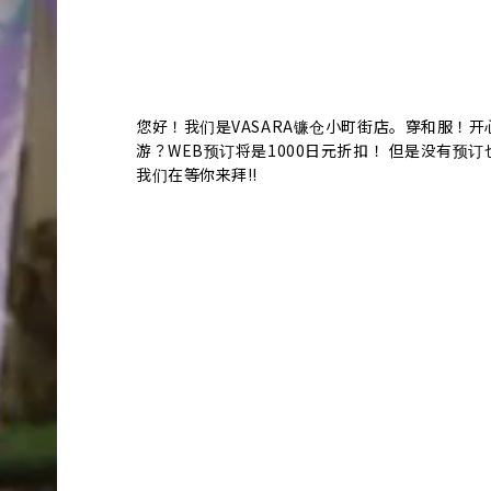
您好！我们是VASARA镰仓小町街店。穿和服！开
游？WEB预订将是1000日元折扣！ 但是没有预
我们在等你来拜‼︎