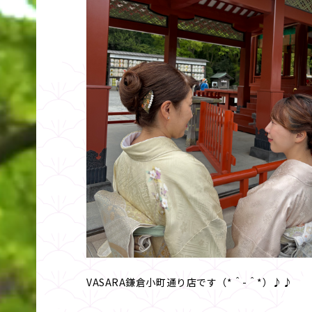
VASARA鎌倉小町通り店です（*＾-＾*）♪♪